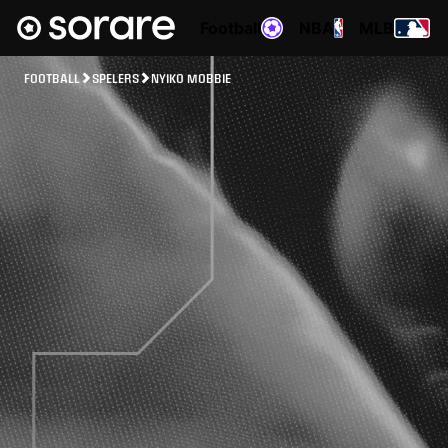
Football
NBA
MLB
FOOTBALL
SPELERS
NYIKO MOBBIE