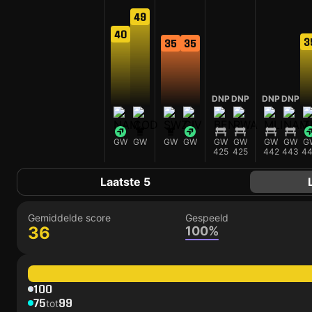
49
40
3
35
35
DNP
DNP
DNP
DNP
GW
GW
GW
GW
GW
GW
GW
GW
G
425
425
442
443
4
Laatste 5
Gemiddelde score
Gespeeld
36
100%
100
75
99
tot