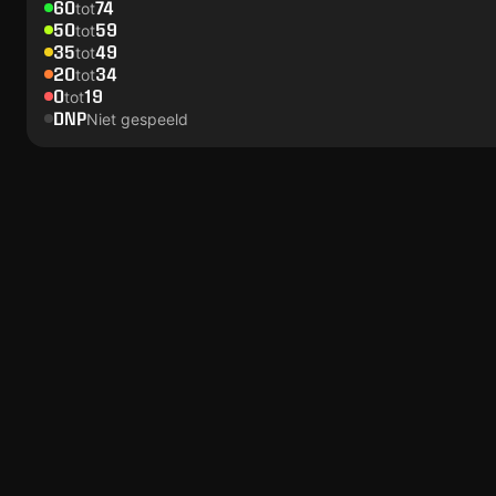
60
74
tot
50
59
tot
35
49
tot
20
34
tot
0
19
tot
DNP
Niet gespeeld