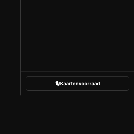
Kaartenvoorraad
rts
Over Sorare
Vacatures