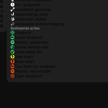
0
min. gespeeld
0
Standaard genomen
1
nauwkeurige pass
0
gewonnen tackle
0
geslaagde onderschepping
0
Beslissende acties
doelpunt
assist doelpunt
penalty gewonnen
tackle laatste man
clean sheet 60
gele kaart
rode kaart
fout leidt tot doelpunt
penalty veroorzaakt
eigen doelpunt