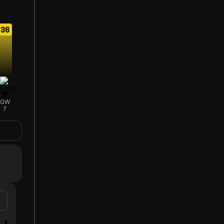
36
GW
7
1