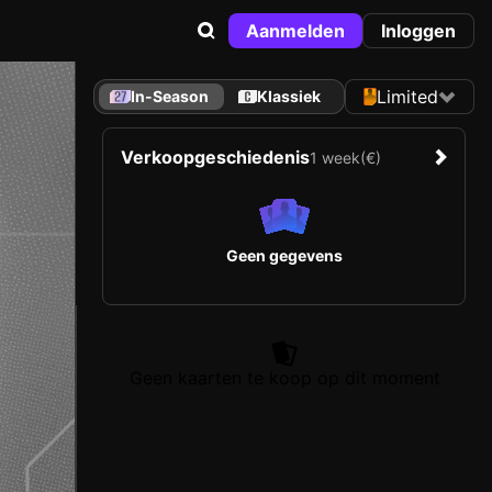
Aanmelden
Inloggen
Limited
In-Season
Klassiek
Verkoopgeschiedenis
1 week
(€)
Geen gegevens
Geen kaarten te koop op dit moment