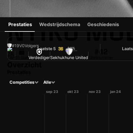
NYIKO MO
Prestaties
Wedstrijdschema
Geschiedenis
#19
V
0
Volgers
Laatste 5
20%
Laats
36
#42
ZAF
31 jaar
Verdediger
Sekhukhune United
Shirtnummer
Overzicht
Prestaties
Competities
Alle
sep 23
okt 23
nov 23
jan 24