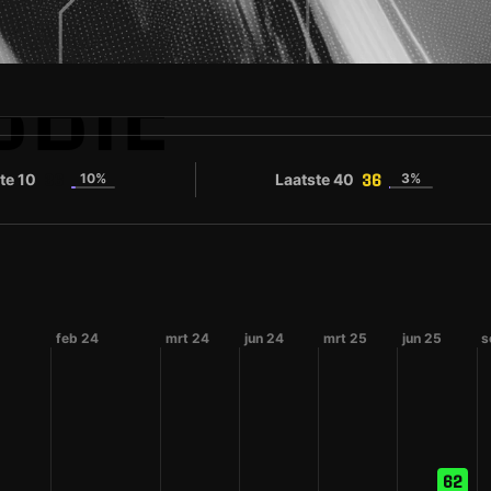
BBIE
te 10
10%
Laatste 40
3%
36
36
feb 24
mrt 24
jun 24
mrt 25
jun 25
s
62