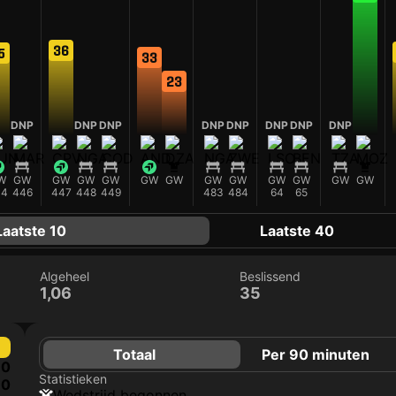
36
5
33
23
DNP
DNP
DNP
DNP
DNP
DNP
DNP
DNP
W
GW
GW
GW
GW
GW
GW
GW
GW
GW
GW
GW
GW
44
446
447
448
449
483
484
64
65
Laatste 10
Laatste 40
Algeheel
Beslissend
1,06
35
Totaal
Per 90 minuten
0
Statistieken
0
wedstrijd begonnen