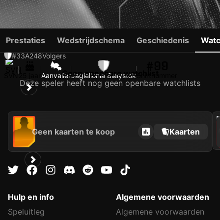
NIK PRELEC
Prestaties
Wedstrijdschema
Geschiedenis
Watc
#33
A
248
Volgers
#99
Geen openbare watchlist
SVN
25 jaar
Aanvaller
Jagiellonia Białystok
Shirtnummer
Deze speler heeft nog geen openbare watchlists
202
Geen kaarten te koop
Kaarten
Hulp en info
Algemene voorwaarden
Speluitleg
Algemene voorwaarden