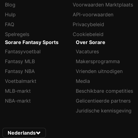
Blog
Voorwaarden Marktplaats
Hulp
API-voorwaarden
FAQ
Privacybeleid
Spelregels
Cookiebeleid
Sorare Fantasy Sports
Over Sorare
Fantasyvoetbal
Vacatures
Fantasy MLB
Makersprogramma
Fantasy NBA
Vrienden uitnodigen
Voetbalmarkt
Media
MLB-markt
Beschikbare competities
NBA-markt
Gelicentieerde partners
Juridische kennisgeving
Nederlands