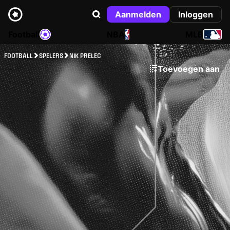
Aanmelden
Inloggen
Football
NBA
MLB
FOOTBALL
SPELERS
NIK PRELEC
Toevoegen aan