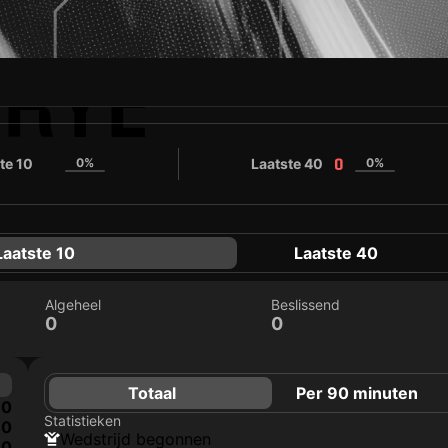
ORYE
te 10
0%
Laatste 40
0%
0
0
Laatste 10
Laatste 40
Algeheel
Beslissend
0
0
Totaal
Per 90 minuten
0
Statistieken
0
wedstrijd begonnen
0