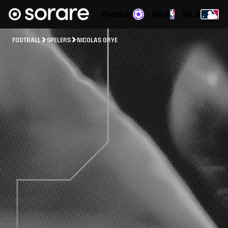
Football
NBA
MLB
FOOTBALL
SPELERS
NICOLAS ORYE