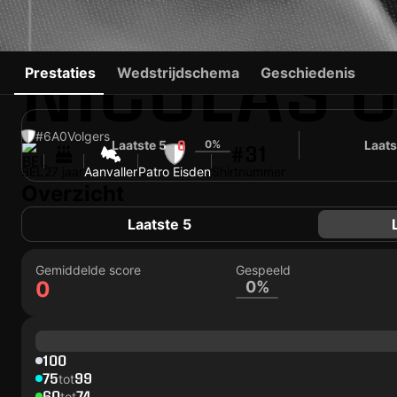
NICOLAS 
Prestaties
Wedstrijdschema
Geschiedenis
#6
A
0
Volgers
Laatste 5
0%
Laats
0
#31
BEL
27 jaar
Aanvaller
Patro Eisden
Shirtnummer
Overzicht
Laatste 5
Gemiddelde score
Gespeeld
0
0%
100
75
99
tot
60
74
tot