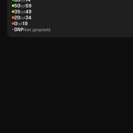
50
59
tot
35
49
tot
20
34
tot
0
19
tot
DNP
Niet gespeeld