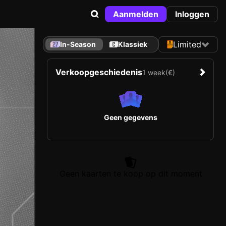
Aanmelden
Inloggen
Limited
In-Season
Klassiek
Verkoopgeschiedenis
1 week
(€)
Geen gegevens
Geen kaarten te koop op dit moment