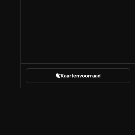
Kaartenvoorraad
rts
Over Sorare
Vacatures
Makersprogramma