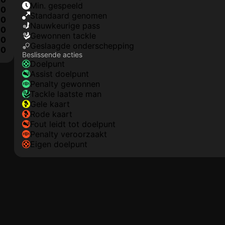
min. gespeeld
0
Standaard genomen
0
nauwkeurige pass
0
gewonnen tackle
0
geslaagde onderschepping
0
Beslissende acties
doelpunt
assist doelpunt
penalty gewonnen
tackle laatste man
gele kaart
rode kaart
fout leidt tot doelpunt
penalty veroorzaakt
eigen doelpunt