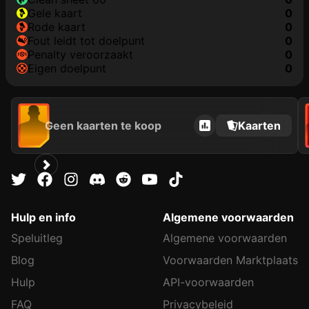
gele kaart
0
rode kaart
0
fout leidt tot doelpunt
0
penalty veroorzaakt
0
eigen doelpunt
0
Geen kaarten te koop
Kaarten
Hulp en info
Algemene voorwaarden
Speluitleg
Algemene voorwaarden
Blog
Voorwaarden Marktplaats
Hulp
API-voorwaarden
FAQ
Privacybeleid