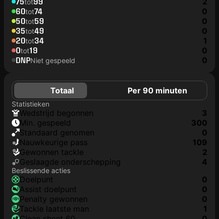
75
99
2
tot
60
74
0
tot
50
59
0
tot
35
49
0
tot
20
34
1
tot
0
19
0
tot
DNP
0
Niet gespeeld
Totaal
Per 90 minuten
Statistieken
wedstrijd begonnen
3
min. gespeeld
300
Standaard genomen
0
nauwkeurige pass
109
gewonnen tackle
2
geslaagde onderschepping
4
Beslissende acties
doelpunt
0
assist doelpunt
0
penalty gewonnen
0
tackle laatste man
1
clean sheet 60
0