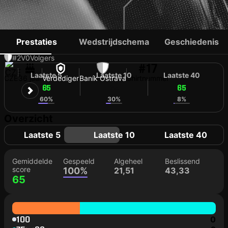
MICHAL FRYDRYCH
Prestaties
Wedstrijdschema
Geschiedenis
#2
V
0
Volgers
#17
Laatste 5
Laatste 10
Laatste 40
CZE
36 jaar
Verdediger
Baník Ostrava
Shirtnummer
65
65
65
60%
30%
8%
Overzicht
Laatste 5
Laatste 10
Laatste 40
Gemiddelde
Gespeeld
Algeheel
Beslissend
score
100%
21,51
43,33
65
100
0