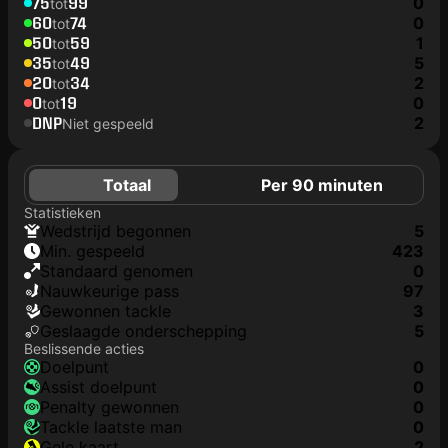
75
99
0
tot
60
74
0
tot
50
59
1
tot
35
49
5
tot
20
34
2
tot
0
19
0
tot
DNP
2
Niet gespeeld
Totaal
Per 90 minuten
Statistieken
wedstrijd begonnen
5
min. gespeeld
423
Standaard genomen
0
nauwkeurige pass
97
gewonnen tackle
3
geslaagde onderschepping
5
Beslissende acties
doelpunt
0
assist doelpunt
0
penalty gewonnen
0
tackle laatste man
0
gele kaart
2