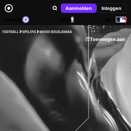
Aanmelden
Inloggen
Football
NBA
MLB
FOOTBALL
SPELERS
MEHDI BOUDJEMAA
Toevoegen aan