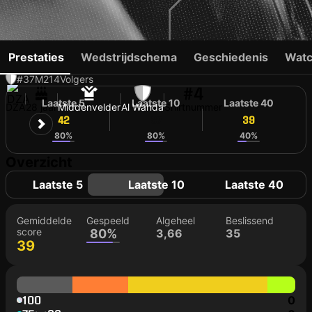
MEHDI BOUDJEMAA
Prestaties
Wedstrijdschema
Geschiedenis
Watc
#37
M
214
Volgers
#4
Laatste 5
Laatste 10
Laatste 40
DZA
28 jaar
Middenvelder
Al Wahda
Shirtnummer
42
37
39
80%
80%
40%
Overzicht
Laatste 5
Laatste 10
Laatste 40
Gemiddelde
Gespeeld
Algeheel
Beslissend
score
80%
3,66
35
39
100
0