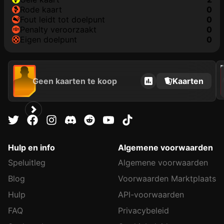
rode kaart
0
fout leidt tot doelpunt
0
penalty veroorzaakt
0
eigen doelpunt
0
202
Geen kaarten te koop
Kaarten
Hulp en info
Algemene voorwaarden
Speluitleg
Algemene voorwaarden
Blog
Voorwaarden Marktplaats
Hulp
API-voorwaarden
FAQ
Privacybeleid