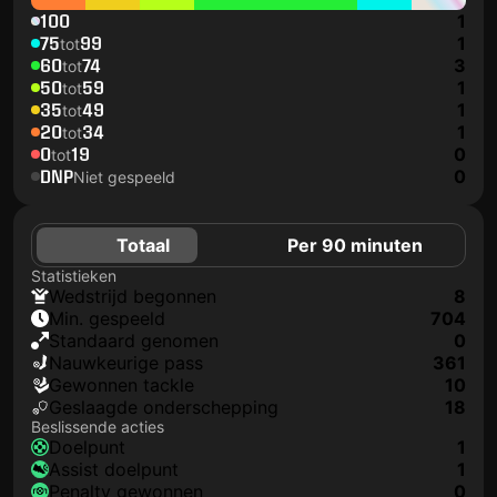
100
1
75
99
1
tot
60
74
3
tot
50
59
1
tot
35
49
1
tot
20
34
1
tot
0
19
0
tot
DNP
0
Niet gespeeld
Totaal
Per 90 minuten
Statistieken
wedstrijd begonnen
8
min. gespeeld
704
Standaard genomen
0
nauwkeurige pass
361
gewonnen tackle
10
geslaagde onderschepping
18
Beslissende acties
doelpunt
1
assist doelpunt
1
penalty gewonnen
0