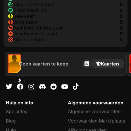
tackle laatste man
0
clean sheet 60
0
gele kaart
0
rode kaart
0
fout leidt tot doelpunt
0
penalty veroorzaakt
0
eigen doelpunt
0
Geen kaarten te koop
Kaarten
Hulp en info
Algemene voorwaarden
Speluitleg
Algemene voorwaarden
Blog
Voorwaarden Marktplaats
Hulp
API-voorwaarden