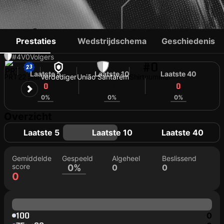
LUÍS MARTINS
Prestaties
Wedstrijdschema
Geschiedenis
#4
V
0
Volgers
#0
Laatste 5
Laatste 10
Laatste 40
PRT
22 jaar
Verdediger
União Santarém
Shirtnummer
0
0
0
0%
0%
0%
Overzicht
Laatste 5
Laatste 10
Laatste 40
Gemiddelde
Gespeeld
Algeheel
Beslissend
score
0%
0
0
0
100
0