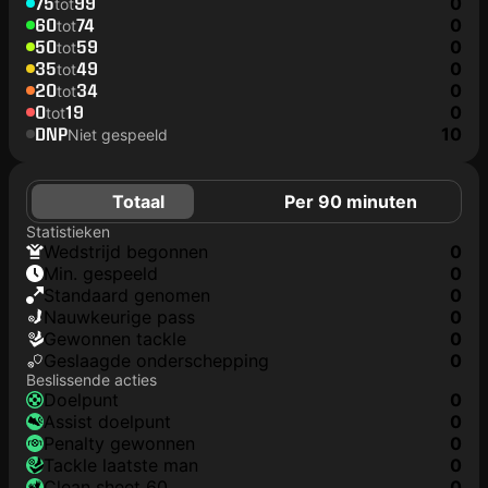
75
99
0
tot
60
74
0
tot
50
59
0
tot
35
49
0
tot
20
34
0
tot
0
19
0
tot
DNP
10
Niet gespeeld
Totaal
Per 90 minuten
Statistieken
wedstrijd begonnen
0
min. gespeeld
0
Standaard genomen
0
nauwkeurige pass
0
gewonnen tackle
0
geslaagde onderschepping
0
Beslissende acties
doelpunt
0
assist doelpunt
0
penalty gewonnen
0
tackle laatste man
0
clean sheet 60
0