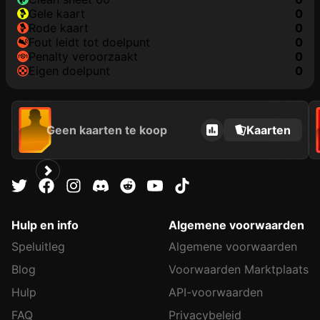
gele kaart
0
rode kaart
0
fout leidt tot doelpunt
0
penalty veroorzaakt
0
eigen doelpunt
0
Geen kaarten te koop
Kaarten
Hulp en info
Algemene voorwaarden
Speluitleg
Algemene voorwaarden
Blog
Voorwaarden Marktplaats
Hulp
API-voorwaarden
FAQ
Privacybeleid