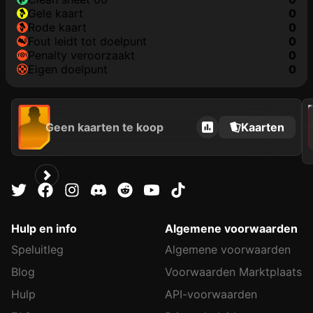
gele kaart
0
rode kaart
0
fout leidt tot doelpunt
0
penalty veroorzaakt
0
eigen doelpunt
0
202
Geen kaarten te koop
Kaarten
Hulp en info
Algemene voorwaarden
Speluitleg
Algemene voorwaarden
Blog
Voorwaarden Marktplaats
Hulp
API-voorwaarden