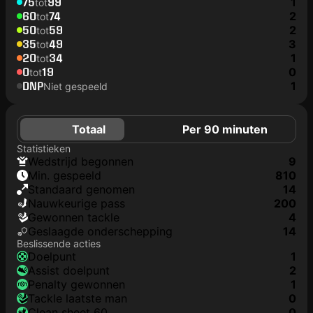
75
99
1
tot
60
74
2
tot
50
59
2
tot
35
49
3
tot
20
34
1
tot
0
19
0
tot
DNP
1
Niet gespeeld
Totaal
Per 90 minuten
Statistieken
wedstrijd begonnen
9
min. gespeeld
810
Standaard genomen
14
nauwkeurige pass
200
gewonnen tackle
4
geslaagde onderschepping
14
Beslissende acties
doelpunt
1
assist doelpunt
2
penalty gewonnen
1
tackle laatste man
0
clean sheet 60
0