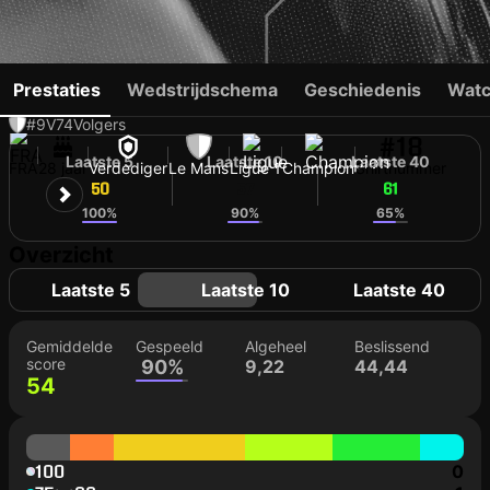
LUCAS BUADES
Prestaties
Wedstrijdschema
Geschiedenis
Watc
#9
V
74
Volgers
#18
Laatste 5
Laatste 10
Laatste 40
FRA
28 jaar
Verdediger
Le Mans
Ligue 1
Champion
Shirtnummer
50
57
61
100%
90%
65%
Overzicht
Laatste 5
Laatste 10
Laatste 40
Gemiddelde
Gespeeld
Algeheel
Beslissend
score
90%
9,22
44,44
54
100
0