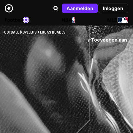
Aanmelden
Inloggen
Football
NBA
MLB
FOOTBALL
SPELERS
LUCAS BUADES
Toevoegen aan