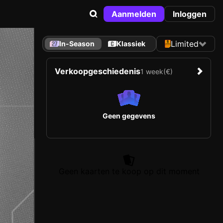
Aanmelden
Inloggen
Limited
In-Season
Klassiek
Verkoopgeschiedenis
1 week
(€)
Geen gegevens
Geen kaarten te koop op dit moment