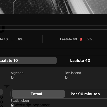
D
te 10
0%
Laatste 40
0%
0
0
Laatste 10
Laatste 40
Algeheel
Beslissend
0
0
Totaal
Per 90 minuten
0
Statistieken
0
wedstrijd begonnen
0