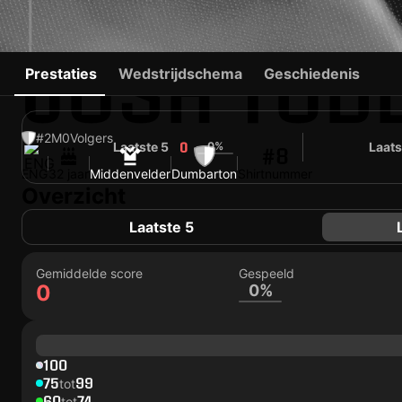
JOSH TOD
Prestaties
Wedstrijdschema
Geschiedenis
#2
M
0
Volgers
Laatste 5
0%
Laats
0
#8
ENG
32 jaar
Middenvelder
Dumbarton
Shirtnummer
Overzicht
Laatste 5
Gemiddelde score
Gespeeld
0
0%
100
75
99
tot
60
74
tot