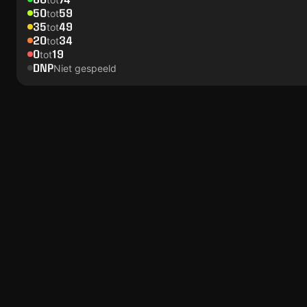
50
59
tot
35
49
tot
20
34
tot
0
19
tot
DNP
Niet gespeeld