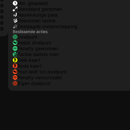
min. gespeeld
0
Standaard genomen
0
nauwkeurige pass
0
gewonnen tackle
0
geslaagde onderschepping
0
Beslissende acties
doelpunt
assist doelpunt
penalty gewonnen
tackle laatste man
gele kaart
rode kaart
fout leidt tot doelpunt
penalty veroorzaakt
eigen doelpunt