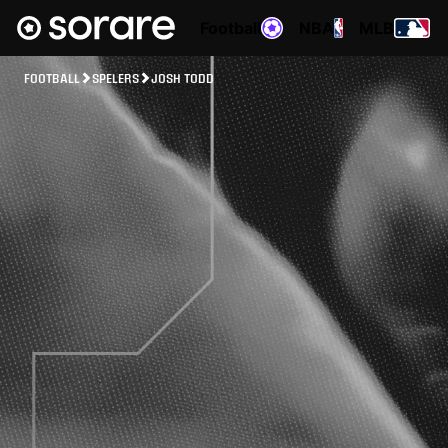
Football
NBA
MLB
FOOTBALL
SPELERS
JOSH TODD