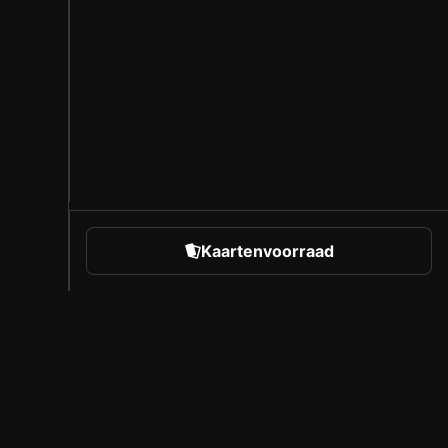
Kaartenvoorraad
rts
Over Sorare
Vacatures
Makersprogramma