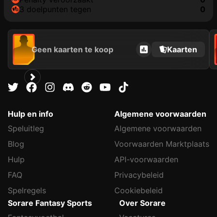
3 doelpunten tegen
0
Geen kaarten te koop
Kaarten
Hulp en info
Algemene voorwaarden
Speluitleg
Algemene voorwaarden
Blog
Voorwaarden Marktplaats
Hulp
API-voorwaarden
FAQ
Privacybeleid
Spelregels
Cookiebeleid
Sorare Fantasy Sports
Over Sorare