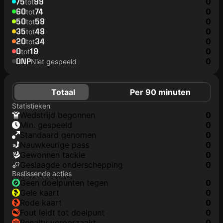
75
99
0
tot
60
74
0
tot
50
59
0
tot
35
49
0
tot
20
34
0
tot
0
19
0
tot
DNP
0
Niet gespeeld
Totaal
Per 90 minuten
Statistieken
wedstrijd begonnen
0
min. gespeeld
0
Standaard genomen
0
nauwkeurige pass
0
gewonnen tackle
0
geslaagde onderschepping
0
Beslissende acties
geen doelpunten tegen
0
gele kaart
0
rode kaart
0
fout leidt tot doelpunt
0
penalty veroorzaakt
0