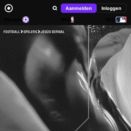
Aanmelden
Inloggen
Football
NBA
MLB
FOOTBALL
SPELERS
JESÚS BERNAL