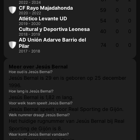
2022 - 2024
CF Rayo Majadahonda
59
0
0
2020 - 2022
Atlético Levante UD
54
0
0
2019 - 2020
Cultural y Deportiva Leonesa
40
0
0
2018 - 2019
AD Unión Adarve Barrio del
74
0
0
Pilar
2017 - 2018
Meer over Jesús Bernal
Hoe oud is Jesús Bernal?
Jesús Bernal is 29 en is geboren op 25 december
1996.
Hoe lang is Jesús Bernal?
Jesús Bernal is 1,82 m lang.
Voor welk team speelt Jesús Bernal?
Jesús Bernal speelt voor Real Sporting de Gijón.
Welk nummer draagt Jesús Bernal?
Het huidige rugnummer van Jesús Bernal bij Real
Sporting de Gijón is 8.
Waar komt Jesús Bernal vandaan?