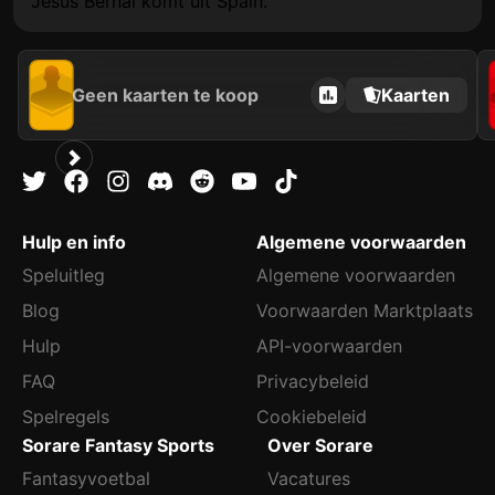
Jesús Bernal komt uit Spain.
Geen kaarten te koop
Kaarten
Hulp en info
Algemene voorwaarden
Speluitleg
Algemene voorwaarden
Blog
Voorwaarden Marktplaats
Hulp
API-voorwaarden
FAQ
Privacybeleid
Spelregels
Cookiebeleid
Sorare Fantasy Sports
Over Sorare
Fantasyvoetbal
Vacatures