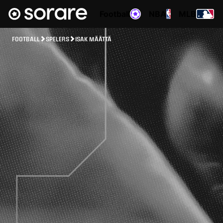
Football
NBA
MLB
FOOTBALL
SPELERS
ISAK MÄÄTTÄ