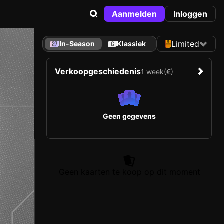
Aanmelden
Inloggen
Limited
In-Season
Klassiek
Verkoopgeschiedenis
1 week
(€)
Geen gegevens
Geen kaarten te koop op dit moment