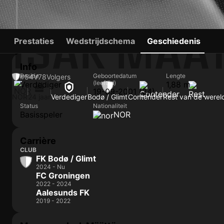
ISAK MÄÄ
Prestaties
Wedstrijdschema
Geschiedenis
Info
Positie
Geboortedatum
Lengte
#54
V
78
Volgers
(leeftijd)
Verdediger
1,88 m
19-09-2001 (24)
NOR
24 jaar
Verdediger
Bodø / Glimt
Contender
Rest van de werel
Status
Nationaliteit
Basisspeler
NOR
Carrière
CLUB
FK Bodø / Glimt
2024 - Nu
FC Groningen
2022 - 2024
Aalesunds FK
2019 - 2022