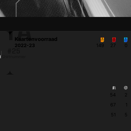
TTÄ
Kaartenvoorraad
2022-23
149
27
0
#25
d
Shirtnummer
54
2
67
1
51
5