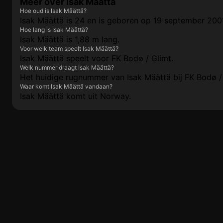
Meer over Isak Määttä
Hoe oud is Isak Määttä?
Isak Määttä is 24 en is geboren op 19 september 200
Hoe lang is Isak Määttä?
Isak Määttä is 1,88 m lang.
Voor welk team speelt Isak Määttä?
Isak Määttä speelt voor FK Bodø / Glimt.
Welk nummer draagt Isak Määttä?
Het huidige rugnummer van Isak Määttä bij FK Bodø / 
Waar komt Isak Määttä vandaan?
Isak Määttä komt uit Norway.