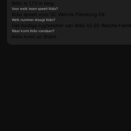
Ilídio is 1,73 m lang.
Voor welk team speelt Ilídio?
Ilídio speelt voor SC Weiche Flensburg 08.
Welk nummer draagt Ilídio?
Het huidige rugnummer van Ilídio bij SC Weiche Flensb
Waar komt Ilídio vandaan?
Ilídio komt uit Brazil.