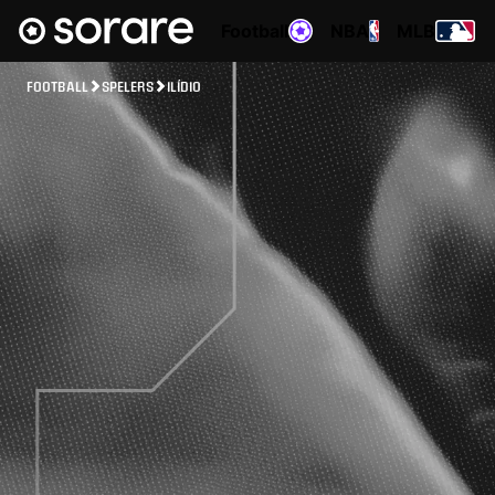
Football
NBA
MLB
FOOTBALL
SPELERS
ILÍDIO