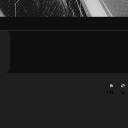
391
14