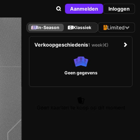
Aanmelden
Inloggen
Limited
In-Season
Klassiek
Verkoopgeschiedenis
1 week
(€)
Geen gegevens
Geen kaarten te koop op dit moment