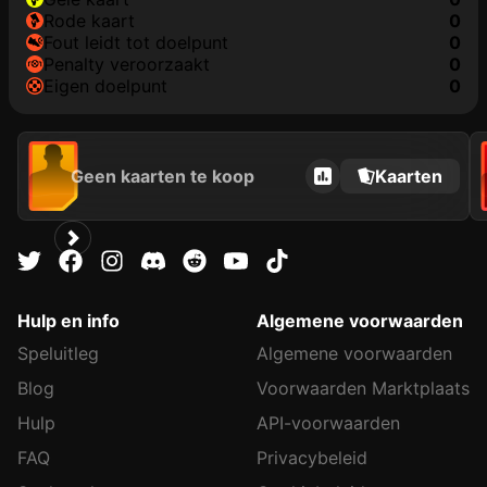
rode kaart
0
fout leidt tot doelpunt
0
penalty veroorzaakt
0
eigen doelpunt
0
Geen kaarten te koop
Kaarten
Hulp en info
Algemene voorwaarden
Speluitleg
Algemene voorwaarden
Blog
Voorwaarden Marktplaats
Hulp
API-voorwaarden
FAQ
Privacybeleid