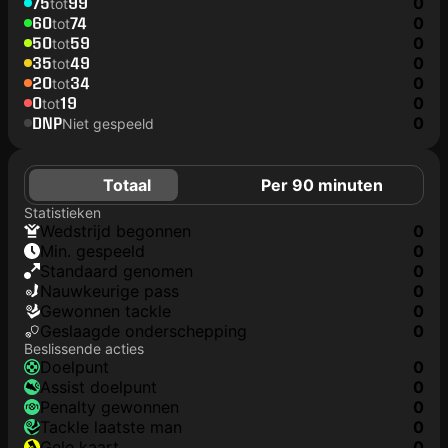
75
99
0
tot
60
74
0
tot
50
59
0
tot
35
49
0
tot
20
34
0
tot
0
19
0
tot
DNP
0
Niet gespeeld
Totaal
Per 90 minuten
Statistieken
wedstrijd begonnen
0
min. gespeeld
0
Standaard genomen
0
nauwkeurige pass
0
gewonnen tackle
0
geslaagde onderschepping
0
Beslissende acties
doelpunt
0
assist doelpunt
0
penalty gewonnen
0
tackle laatste man
0
gele kaart
0