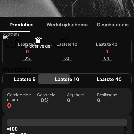
SIRAÇHAN NAS
Prestaties
Wedstrijdschema
Geschiedenis
6
Volgers
#0
Laatste 5
Laatste 10
Laatste 40
TUR
24 jaar
Middenvelder
Shirtnummer
0
0
0
0%
0%
0%
Overzicht
Laatste 5
Laatste 10
Laatste 40
Gemiddelde
Gespeeld
Algeheel
Beslissend
score
0%
0
0
0
100
0