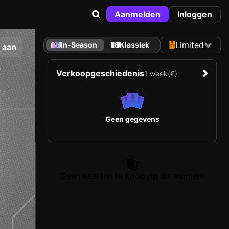
Aanmelden
Inloggen
Limited
In-Season
Klassiek
 aan
Verkoopgeschiedenis
1 week
(€)
Geen gegevens
Geen kaarten te koop op dit moment