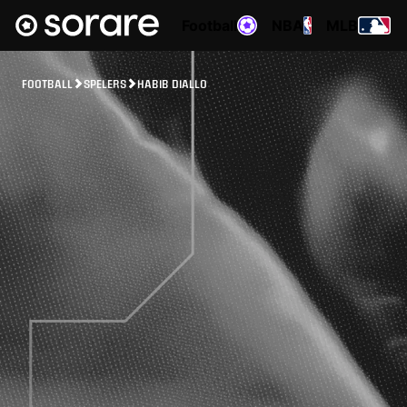
Football
NBA
MLB
FOOTBALL
SPELERS
HABIB DIALLO