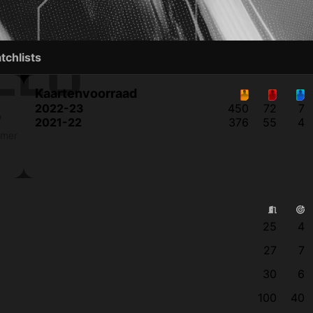
LLO
tchlists
Kaartenvoorraad
2022-23
450
72
7
7
2021-22
376
55
4
mmer
25
4
27
7
30
6
100
40