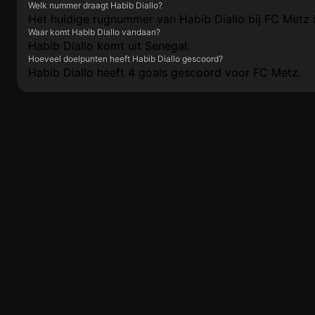
Welk nummer draagt Habib Diallo?
Het huidige rugnummer van Habib Diallo bij FC Metz i
Waar komt Habib Diallo vandaan?
Habib Diallo komt uit Senegal.
Hoeveel doelpunten heeft Habib Diallo gescoord?
Habib Diallo heeft 4 goals gescoord voor FC Metz.