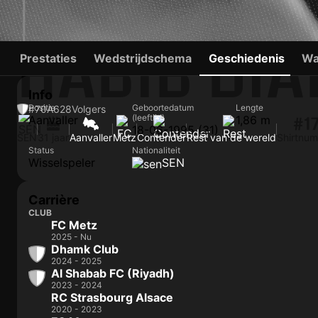
HABIB DIA
Prestaties
Wedstrijdschema
Geschiedenis
Wa
Info
Positie
Geboortedatum
Lengte
#70
A
628
Volgers
(leeftijd)
Aanvaller
1,86 m
#1
18-06-1995 (31)
SEN
31 jaar
Aanvaller
Metz
Contender
Rest van de wereld
Shirtnu
Status
Nationaliteit
Wisselspeler
SEN
Carrière
CLUB
FC Metz
2025 - Nu
Dhamk Club
2024 - 2025
Al Shabab FC (Riyadh)
2023 - 2024
RC Strasbourg Alsace
2020 - 2023