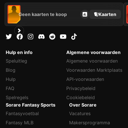
Geen kaarten te koop
Kaarten
Hulp en info
Algemene voorwaarden
Speluitleg
Algemene voorwaarden
Blog
Voorwaarden Marktplaats
Hulp
API-voorwaarden
FAQ
Privacybeleid
Spelregels
Cookiebeleid
Sorare Fantasy Sports
Over Sorare
Fantasyvoetbal
Vacatures
Fantasy MLB
Makersprogramma