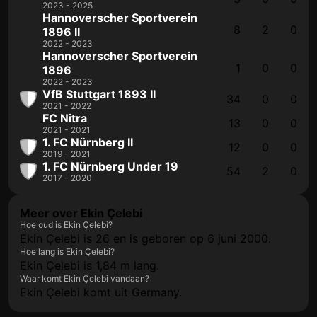
2023 - 2025
Hannoverscher Sportverein
8
2
0
1896 II
2022 - 2023
Hannoverscher Sportverein
1
0
0
1896
2022 - 2023
VfB Stuttgart 1893 II
34
0
0
2021 - 2022
FC Nitra
13
0
0
2021 - 2021
1. FC Nürnberg II
12
0
0
2019 - 2021
1. FC Nürnberg Under 19
54
2
0
2017 - 2020
Meer over Ekin Çelebi
Hoe oud is Ekin Çelebi?
Ekin Çelebi is 26 en is geboren op 6 juni 2000.
Hoe lang is Ekin Çelebi?
Ekin Çelebi is 1,84 m lang.
Waar komt Ekin Çelebi vandaan?
Ekin Çelebi komt uit Germany.