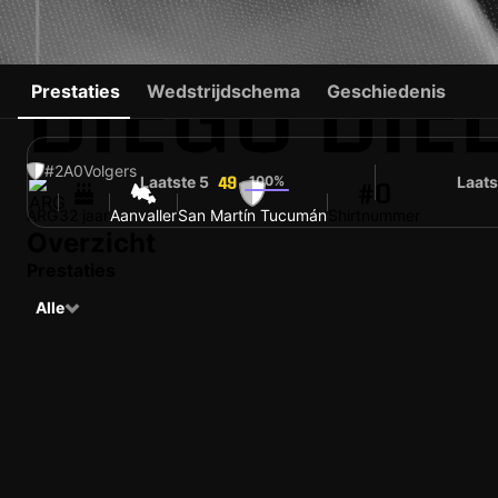
DIEGO DIE
Prestaties
Wedstrijdschema
Geschiedenis
#2
A
0
Volgers
Laatste 5
100%
Laats
49
#0
ARG
32 jaar
Aanvaller
San Martín Tucumán
Shirtnummer
Overzicht
Prestaties
Alle