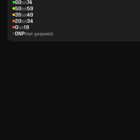
60
74
tot
50
59
tot
35
49
tot
20
34
tot
0
19
tot
DNP
Niet gespeeld