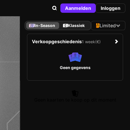
Aanmelden
Inloggen
Limited
In-Season
Klassiek
Verkoopgeschiedenis
1 week
(€)
Geen gegevens
Geen kaarten te koop op dit moment