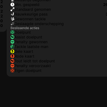
2
min. gespeeld
2
0
Standaard genomen
2
nauwkeurige pass
2
gewonnen tackle
0
geslaagde onderschepping
0
Beslissende acties
doelpunt
assist doelpunt
penalty gewonnen
tackle laatste man
gele kaart
rode kaart
fout leidt tot doelpunt
penalty veroorzaakt
eigen doelpunt