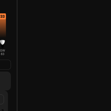
33
GW
83
3