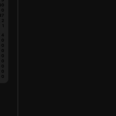
60
0
37
2
1
4
0
0
0
0
0
0
0
0