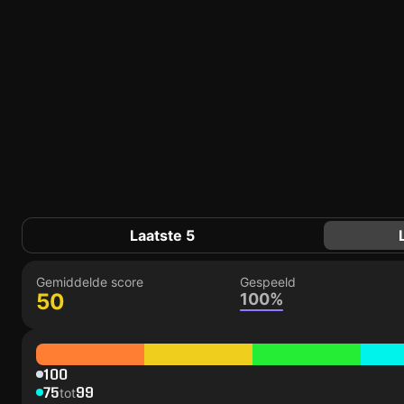
Laatste 5
Gemiddelde score
Gespeeld
50
100%
100
75
99
tot