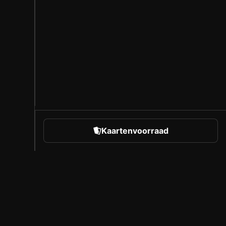
Kaartenvoorraad
rts
Over Sorare
Vacatures
Makersprogramma