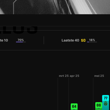
LLOS
te 10
70%
Laatste 40
18%
50
50
mrt 25
apr 25
mei 25
77
66
64