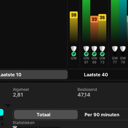
39
35
33
GW
GW
GW
GW
GW
GW
67
69
73
77
79
Laatste 10
Laatste 40
Algeheel
Beslissend
2,81
47,14
Totaal
Per 90 minuten
0
Statistieken
1
wedstrijd begonnen