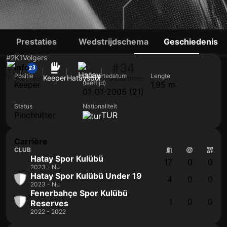
DEMIR SARICALI
Prestaties
Wedstrijdschema
Geschiedenis
#2
K
1
Volgers
#34
Info
Positie
Geboortedatum
Lengte
TUR
21 jaar
Keeper
Hatayspor
Shirtnummer
(leeftijd)
Keeper
1,95 m
01-01-2005 (21)
Status
Nationaliteit
Pinchhitter
TUR
Carrière
CLUB
Hatay Spor Kulübü
17
0
0
2023 - Nu
Hatay Spor Kulübü Under 19
4
0
0
2023 - Nu
Fenerbahçe Spor Kulübü
1
0
0
Reserves
2022 - 2022