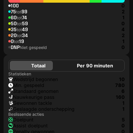
100
0
75
99
2
tot
60
74
1
tot
50
59
0
tot
35
49
4
tot
20
34
2
tot
0
19
1
tot
DNP
0
Niet gespeeld
Totaal
Per 90 minuten
Statistieken
wedstrijd begonnen
10
min. gespeeld
780
Standaard genomen
6
nauwkeurige pass
160
gewonnen tackle
1
geslaagde onderschepping
1
Beslissende acties
doelpunt
5
assist doelpunt
0
penalty gewonnen
0