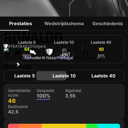
CRISTIANO
Prestaties
Wedstrijdschema
Geschiedenis
RONALDO
Laatste 5
Laatste 10
Laatste 40
#16
A
184622
Volgers
54
46
50
#7
100%
100%
30%
PRT
41 jaar
Aanvaller
Al Nassr
Portugal
Shirtnummer
Overzicht
Laatste 5
Laatste 10
Laatste 40
Gemiddelde
Gespeeld
Algeheel
score
100%
3,55
46
Beslissend
42,5