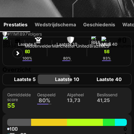
CASEMIRO
Prestaties
Wedstrijdschema
Geschiedenis
Watc
#11
M
1897
Volgers
#0
Laatste 5
Laatste 10
Laatste 40
BRA
34 jaar
Middenvelder
Manchester United
Brazil
MLS
Shirtnumme
60
59
56
100%
80%
93%
Overzicht
Laatste 5
Laatste 10
Laatste 40
Gemiddelde
Gespeeld
Algeheel
Beslissend
score
80%
13,73
41,25
55
100
0