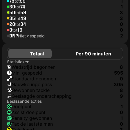
75
99
1
tot
60
74
1
tot
50
59
3
tot
35
49
3
tot
20
34
0
tot
0
19
0
tot
DNP
2
Niet gespeeld
Totaal
Per 90 minuten
Statistieken
wedstrijd begonnen
8
min. gespeeld
595
Standaard genomen
0
nauwkeurige pass
305
gewonnen tackle
8
geslaagde onderschepping
9
Beslissende acties
doelpunt
1
assist doelpunt
0
penalty gewonnen
1
tackle laatste man
0
gele kaart
3