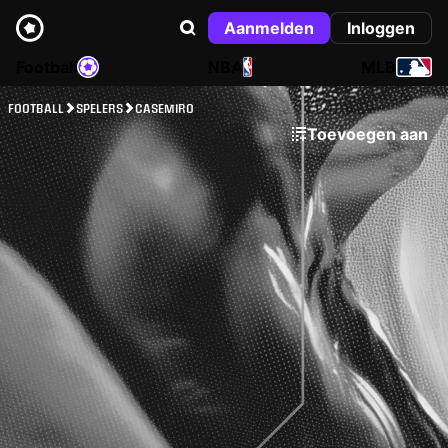
Aanmelden
Inloggen
Football
NBA
MLB
FOOTBALL
SPELERS
CASEMIRO
Toevoegen aan