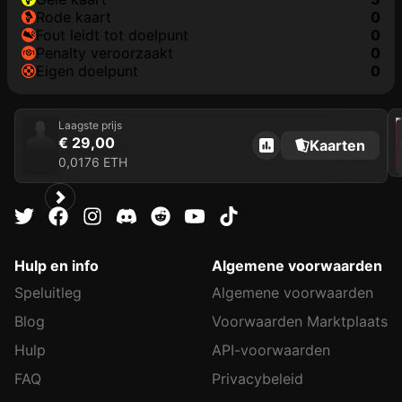
rode kaart
0
fout leidt tot doelpunt
0
penalty veroorzaakt
0
eigen doelpunt
0
202
Laagste prijs
€ 29,00
Kaarten
0,0176 ETH
Hulp en info
Algemene voorwaarden
Speluitleg
Algemene voorwaarden
Blog
Voorwaarden Marktplaats
Hulp
API-voorwaarden
FAQ
Privacybeleid