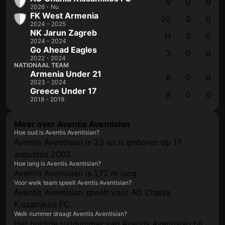
9
0
0
2026 - Nu
FK West Armenia
20
0
0
2024 - 2025
NK Jarun Zagreb
11
0
0
2024 - 2024
Go Ahead Eagles
3
0
0
2022 - 2024
NATIONAAL TEAM
Armenia Under 21
8
0
0
2023 - 2024
Greece Under 17
9
0
0
2018 - 2019
Meer over Aventis Aventisian
Hoe oud is Aventis Aventisian?
Aventis Aventisian is 23 en is geboren op 17
augustus 2002.
Hoe lang is Aventis Aventisian?
Aventis Aventisian is 1,72 m lang.
Voor welk team speelt Aventis Aventisian?
Aventis Aventisian speelt voor AO Chania
Kissamikos FC.
Welk nummer draagt Aventis Aventisian?
Het huidige rugnummer van Aventis Aventisian bij