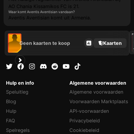
AO Chania Kissamikos FC is 21.
Waar komt Aventis Aventisian vandaan?
Aventis Aventisian komt uit Armenia.
2021
Geen kaarten te koop
Kaarten
A
Hulp en info
Algemene voorwaarden
Speluitleg
Algemene voorwaarden
Blog
Voorwaarden Marktplaats
Hulp
API-voorwaarden
FAQ
Privacybeleid
Spelregels
Cookiebeleid