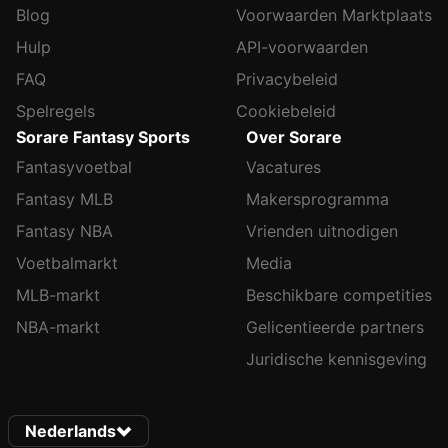
Blog
Voorwaarden Marktplaats
Hulp
API-voorwaarden
FAQ
Privacybeleid
Spelregels
Cookiebeleid
Sorare Fantasy Sports
Over Sorare
Fantasyvoetbal
Vacatures
Fantasy MLB
Makersprogramma
Fantasy NBA
Vrienden uitnodigen
Voetbalmarkt
Media
MLB-markt
Beschikbare competities
NBA-markt
Gelicentieerde partners
Juridische kennisgeving
Nederlands