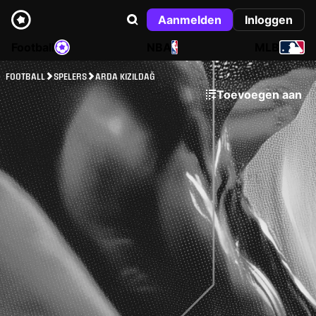
Aanmelden
Inloggen
Football
NBA
MLB
FOOTBALL
SPELERS
ARDA KIZILDAĞ
Toevoegen aan