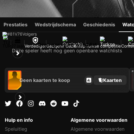
ARDA KIZILDAĞ
Prestaties
Wedstrijdschema
Geschiedenis
Watc
#81
V
76
Volgers
Geen openbare watchlist
TUR
27 jaar
Verdediger
Gazişehir Gaziantep
Turkse competitie
Conte
Deze speler heeft nog geen openbare watchlists
202
Geen kaarten te koop
Kaarten
Hulp en info
Algemene voorwaarden
Speluitleg
Algemene voorwaarden