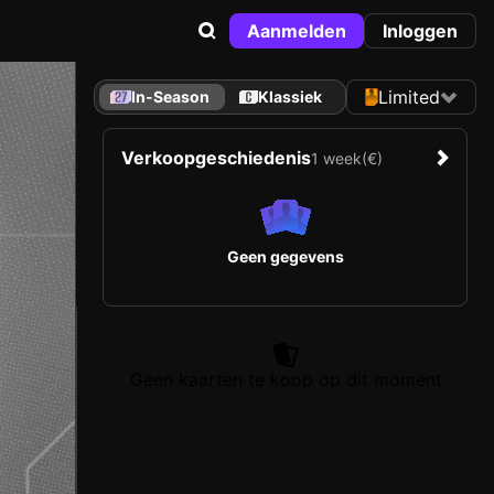
Aanmelden
Inloggen
Limited
In-Season
Klassiek
Verkoopgeschiedenis
1 week
(€)
Geen gegevens
Geen kaarten te koop op dit moment