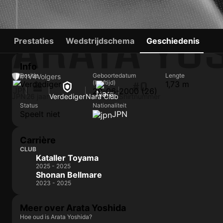
ARATA YO
Prestaties
Wedstrijdschema
Geschiedenis
Info
Positie
Geboortedatum
Lengte
#1
V
4
Volgers
(leeftijd)
Verdediger
1,73 m
#0
29-06-2000 (26)
JPN
26 jaar
Verdediger
Nara Club
Shirtnummer
Status
Nationaliteit
Speelt niet
JPN
Carrière
CLUB
Kataller Toyama
2025 - 2025
Shonan Bellmare
2023 - 2025
Meer over Arata Yoshida
Hoe oud is Arata Yoshida?