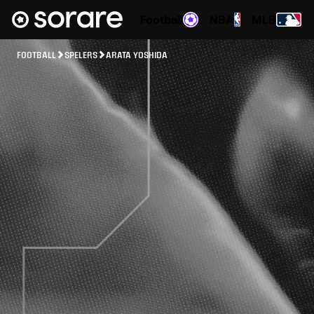
Football
NBA
MLB
FOOTBALL
SPELERS
ARATA YOSHIDA