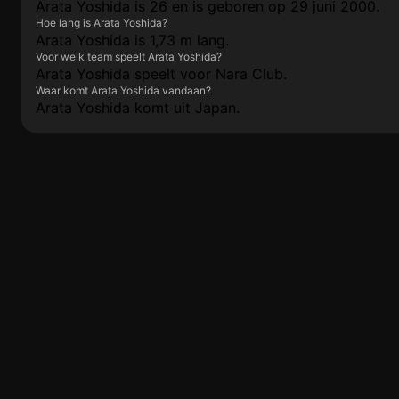
Arata Yoshida is 26 en is geboren op 29 juni 2000.
Hoe lang is Arata Yoshida?
Arata Yoshida is 1,73 m lang.
Voor welk team speelt Arata Yoshida?
Arata Yoshida speelt voor Nara Club.
Waar komt Arata Yoshida vandaan?
Arata Yoshida komt uit Japan.