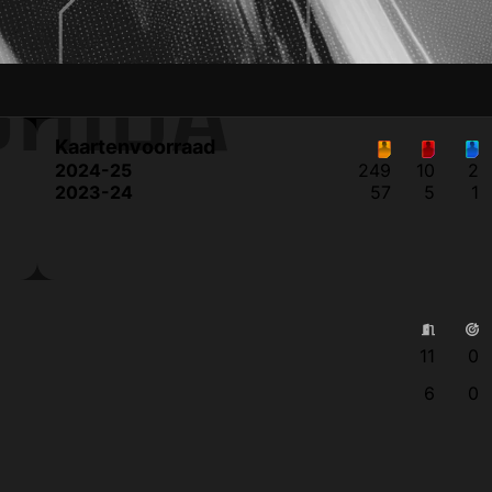
SHIDA
Kaartenvoorraad
2024-25
249
10
2
2023-24
57
5
1
11
0
6
0