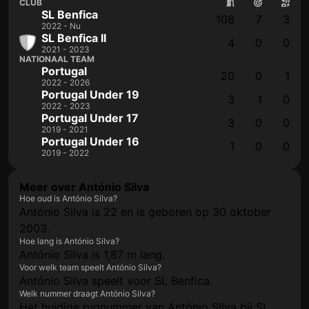
CLUB
SL Benfica
108
7
3
2022 - Nu
SL Benfica II
4
0
0
2021 - 2023
NATIONAAL TEAM
Portugal
20
0
1
2022 - 2026
Portugal Under 19
3
1
0
2022 - 2023
Portugal Under 17
3
0
0
2019 - 2021
Portugal Under 16
1
0
0
2019 - 2022
Meer over António Silva
Hoe oud is António Silva?
António Silva is 22 en is geboren op 30 oktober
2003.
Hoe lang is António Silva?
António Silva is 1,87 m lang.
Voor welk team speelt António Silva?
António Silva speelt voor SL Benfica.
Welk nummer draagt António Silva?
Het huidige rugnummer van António Silva bij SL