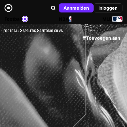
Aanmelden
Inloggen
Football
NBA
MLB
FOOTBALL
SPELERS
ANTÓNIO SILVA
Toevoegen aan