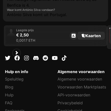
Benfica is 4.
Waar komt António Silva vandaan?
António Silva komt uit Portugal.
202
Laagste prijs
€ 2,50
Kaarten
0,0017 ETH
Hulp en info
Algemene voorwaarden
Speluitleg
Algemene voorwaarden
Blog
Voorwaarden Marktplaats
Hulp
API-voorwaarden
FAQ
Privacybeleid
Spelregels
Cookiebeleid