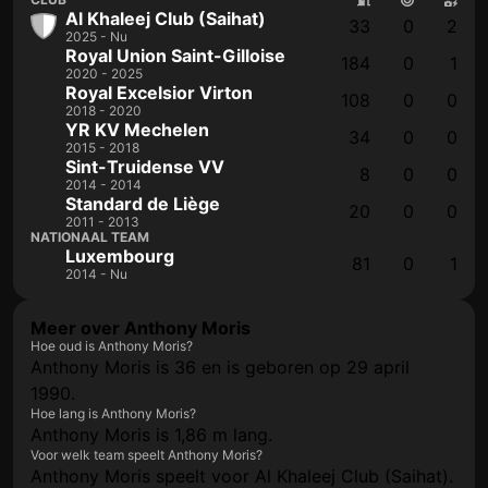
Al Khaleej Club (Saihat)
33
0
2
2025 - Nu
Royal Union Saint-Gilloise
184
0
1
2020 - 2025
Royal Excelsior Virton
108
0
0
2018 - 2020
YR KV Mechelen
34
0
0
2015 - 2018
Sint-Truidense VV
8
0
0
2014 - 2014
Standard de Liège
20
0
0
2011 - 2013
NATIONAAL TEAM
Luxembourg
81
0
1
2014 - Nu
Meer over Anthony Moris
Hoe oud is Anthony Moris?
Anthony Moris is 36 en is geboren op 29 april
1990.
Hoe lang is Anthony Moris?
Anthony Moris is 1,86 m lang.
Voor welk team speelt Anthony Moris?
Anthony Moris speelt voor Al Khaleej Club (Saihat).