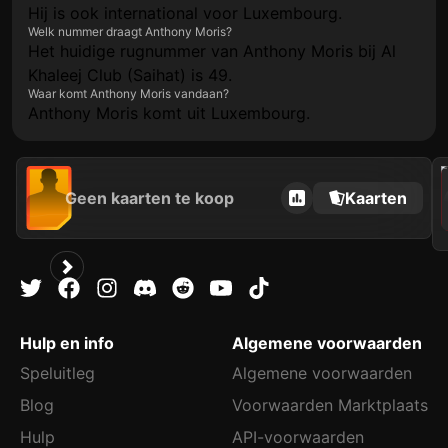
Hij is ook international voor Luxembourg.
Welk nummer draagt Anthony Moris?
Het huidige rugnummer van Anthony Moris bij Al
Khaleej Club (Saihat) is 49.
Waar komt Anthony Moris vandaan?
Anthony Moris komt uit Luxembourg.
202
Geen kaarten te koop
Kaarten
Hulp en info
Algemene voorwaarden
Speluitleg
Algemene voorwaarden
Blog
Voorwaarden Marktplaats
Hulp
API-voorwaarden