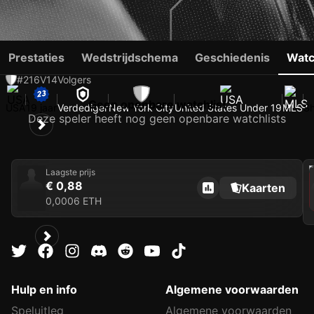
ANDREW BAIERA
Prestaties
Wedstrijdschema
Geschiedenis
Watc
#216
V
14
Volgers
Geen openbare watchlist
USA
19 jaar
Verdediger
New York City
United States Under 19
MLS
S
Deze speler heeft nog geen openbare watchlists
202
Laagste prijs
€ 0,88
Kaarten
0,0006 ETH
Hulp en info
Algemene voorwaarden
Speluitleg
Algemene voorwaarden