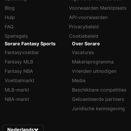
Blog
Voorwaarden Marktplaats
Hulp
API-voorwaarden
FAQ
Privacybeleid
Spelregels
Cookiebeleid
Sorare Fantasy Sports
Over Sorare
Fantasyvoetbal
Vacatures
Fantasy MLB
Makersprogramma
Fantasy NBA
Vrienden uitnodigen
Voetbalmarkt
Media
MLB-markt
Beschikbare competities
NBA-markt
Gelicentieerde partners
Juridische kennisgeving
Nederlands