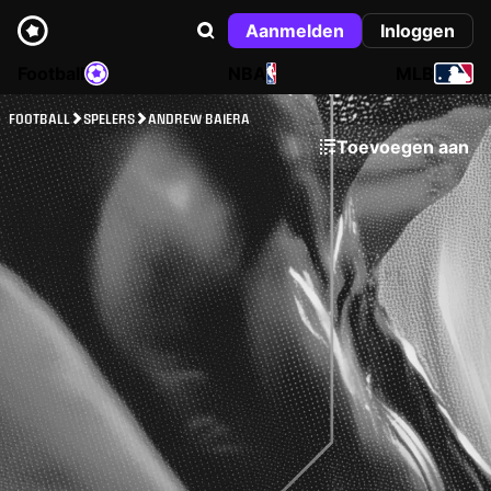
Aanmelden
Inloggen
Football
NBA
MLB
FOOTBALL
SPELERS
ANDREW BAIERA
Toevoegen aan