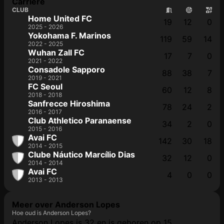
Carrière
CLUB
Home United FC
19
12
0
2025 - 2026
Yokohama F. Marinos
119
59
14
2022 - 2025
Wuhan Zall FC
17
7
0
2021 - 2022
Consadole Sapporo
88
38
7
2019 - 2021
FC Seoul
60
12
8
2018 - 2018
Sanfrecce Hiroshima
78
24
2
2016 - 2017
Club Athletico Paranaense
34
2
0
2015 - 2016
Avai FC
142
30
18
2014 - 2015
Clube Náutico Marcílio Dias
32
12
0
2014 - 2014
Avai FC
4
0
0
2013 - 2013
Meer over Anderson Lopes
Hoe oud is Anderson Lopes?
Anderson Lopes is 32 en is geboren op 15