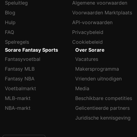
Speluitleg
Algemene voorwaarden
Blog
Voorwaarden Marktplaats
Hulp
API-voorwaarden
FAQ
Privacybeleid
Spelregels
Cookiebeleid
Sorare Fantasy Sports
Over Sorare
Fantasyvoetbal
Vacatures
Fantasy MLB
Makersprogramma
Fantasy NBA
Vrienden uitnodigen
Voetbalmarkt
Media
MLB-markt
Beschikbare competities
NBA-markt
Gelicentieerde partners
Juridische kennisgeving