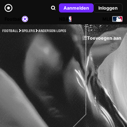
Aanmelden
Inloggen
Football
NBA
MLB
FOOTBALL
SPELERS
ANDERSON LOPES
Toevoegen aan