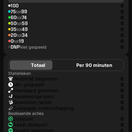
100
0
75
99
0
tot
60
74
0
tot
50
59
0
tot
35
49
0
tot
20
34
0
tot
0
19
0
tot
DNP
0
Niet gespeeld
Totaal
Per 90 minuten
Statistieken
wedstrijd begonnen
0
min. gespeeld
0
Standaard genomen
0
nauwkeurige pass
0
gewonnen tackle
0
geslaagde onderschepping
0
Beslissende acties
doelpunt
0
assist doelpunt
0
penalty gewonnen
0