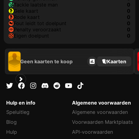
tackle laatste man
0
gele kaart
0
rode kaart
0
fout leidt tot doelpunt
0
penalty veroorzaakt
0
eigen doelpunt
0
Geen kaarten te koop
Kaarten
Hulp en info
Algemene voorwaarden
Speluitleg
Algemene voorwaarden
Blog
Voorwaarden Marktplaats
Hulp
API-voorwaarden