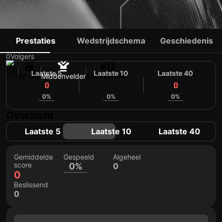
ALON DREY
Prestaties
Wedstrijdschema
Geschiedenis
0
Volgers
#0
Laatste 5
Laatste 10
Laatste 40
ISR
26 jaar
Middenvelder
Shirtnummer
0
0
0
0%
0%
0%
Overzicht
Laatste 5
Laatste 10
Laatste 40
Gemiddelde
Gespeeld
Algeheel
score
0%
0
0
Beslissend
0