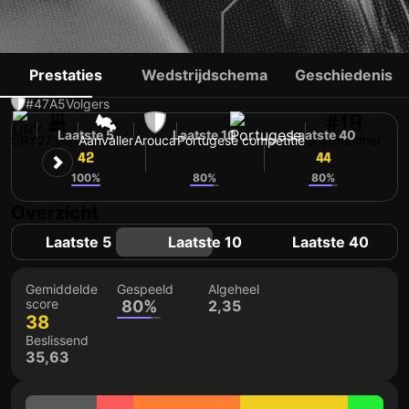
ALFONSO TREZZA
Prestaties
Wedstrijdschema
Geschiedenis
#47
A
5
Volgers
#19
Laatste 5
Laatste 10
Laatste 40
URY
27 jaar
Aanvaller
Arouca
Portugese competitie
Shirtnummer
42
41
44
100%
80%
80%
Overzicht
Laatste 5
Laatste 10
Laatste 40
Gemiddelde
Gespeeld
Algeheel
score
80%
2,35
38
Beslissend
35,63