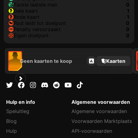
tackle laatste man
0
gele kaart
1
rode kaart
1
fout leidt tot doelpunt
0
penalty veroorzaakt
0
eigen doelpunt
0
Geen kaarten te koop
Kaarten
Hulp en info
Algemene voorwaarden
Speluitleg
Algemene voorwaarden
Blog
Voorwaarden Marktplaats
Hulp
API-voorwaarden