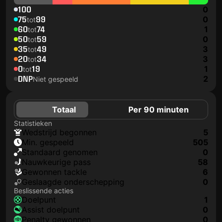
100
0
75
99
0
tot
60
74
1
tot
50
59
0
tot
35
49
3
tot
20
34
3
tot
0
19
1
tot
DNP
2
Niet gespeeld
Totaal
Per 90 minuten
Statistieken
wedstrijd begonnen
5
min. gespeeld
505
Standaard genomen
0
nauwkeurige pass
58
gewonnen tackle
6
geslaagde onderschepping
0
Beslissende acties
doelpunt
1
assist doelpunt
0
penalty gewonnen
0