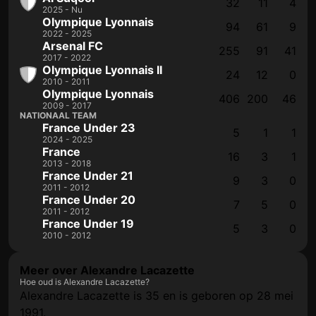
32
11
4
2025 - Nu
Olympique Lyonnais
94
61
9
2022 - 2025
Arsenal FC
255
91
41
2017 - 2022
Olympique Lyonnais II
24
12
0
2010 - 2011
Olympique Lyonnais
406
200
46
2009 - 2017
NATIONAAL TEAM
France Under 23
5
1
1
2024 - 2025
France
16
3
1
2013 - 2018
France Under 21
9
3
0
2011 - 2012
France Under 20
7
5
0
2011 - 2012
France Under 19
5
3
0
2010 - 2012
Meer over Alexandre Lacazette
Hoe oud is Alexandre Lacazette?
Alexandre Lacazette is 35 en is geboren op 28 mei
1991.