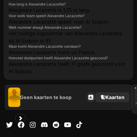
Hoe lang is Alexandre Lacazette?
Alexandre Lacazette is 1,75 m lang.
Voor welk team speelt Alexandre Lacazette?
Alexandre Lacazette speelt voor Al Suqoor.
Welk nummer draagt Alexandre Lacazette?
Het huidige rugnummer van Alexandre Lacazette
bij Al Suqoor is 91.
Waar komt Alexandre Lacazette vandaan?
Alexandre Lacazette komt uit France.
Hoeveel doelpunten heeft Alexandre Lacazette gescoord?
Alexandre Lacazette heeft 11 goals gescoord voor
Al Suqoor.
202
Geen kaarten te koop
Kaarten
AL