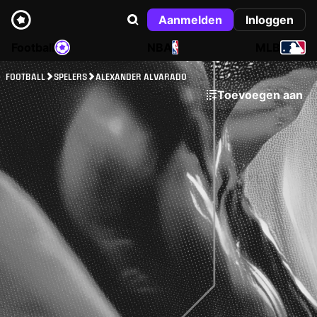
Aanmelden
Inloggen
Football
NBA
MLB
FOOTBALL
SPELERS
ALEXANDER ALVARADO
Toevoegen aan