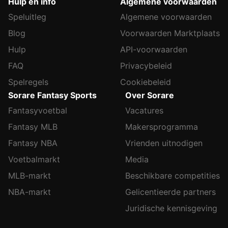
Hulp en info
Algemene voorwaarden
Speluitleg
Algemene voorwaarden
Blog
Voorwaarden Marktplaats
Hulp
API-voorwaarden
FAQ
Privacybeleid
Spelregels
Cookiebeleid
Sorare Fantasy Sports
Over Sorare
Fantasyvoetbal
Vacatures
Fantasy MLB
Makersprogramma
Fantasy NBA
Vrienden uitnodigen
Voetbalmarkt
Media
MLB-markt
Beschikbare competities
NBA-markt
Gelicentieerde partners
Juridische kennisgeving