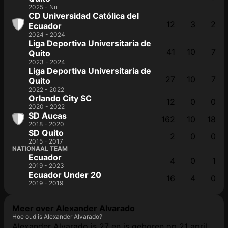
2025 - Nu
CD Universidad Católica del
12
3
2
Ecuador
2024 - 2024
Liga Deportiva Universitaria de
41
10
7
Quito
2023 - 2024
Liga Deportiva Universitaria de
27
10
7
Quito
2022 - 2022
Orlando City SC
12
0
0
2020 - 2022
SD Aucas
162
10
18
2018 - 2020
SD Quito
2
0
0
2015 - 2017
NATIONAAL TEAM
Ecuador
4
0
1
2019 - 2023
Ecuador Under 20
16
4
0
2019 - 2019
Meer over Alexander Alvarado
Hoe oud is Alexander Alvarado?
Alexander Alvarado is 27 en is geboren op 21 april