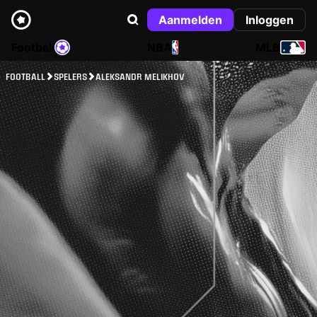
Aanmelden
Inloggen
Football
NBA
MLB
FOOTBALL
SPELERS
ALEKSANDR MELIKHOV