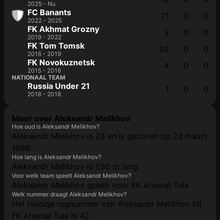
2025 - Nu
FC Banants
71
0
0
2022 - 2025
FK Akhmat Grozny
3
0
0
2019 - 2022
FK Tom Tomsk
92
0
0
2016 - 2019
FK Novokuznetsk
4
0
0
2015 - 2016
NATIONAAL TEAM
Russia Under 21
1
0
0
2018 - 2018
Meer over Aleksandr Melikhov
Hoe oud is Aleksandr Melikhov?
Aleksandr Melikhov is 28 en is geboren op 23 maart
1998.
Hoe lang is Aleksandr Melikhov?
Aleksandr Melikhov is 1,90 m lang.
Voor welk team speelt Aleksandr Melikhov?
Aleksandr Melikhov speelt voor FK Arsenal Tula.
Welk nummer draagt Aleksandr Melikhov?
Het huidige rugnummer van Aleksandr Melikhov bij
FK Arsenal Tula is 42.