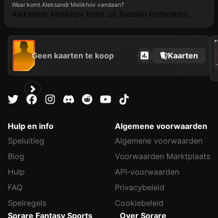
Waar komt Aleksandr Melikhov vandaan?
Aleksandr Melikhov komt uit Russian Federation.
2021
Geen kaarten te koop
Kaarten
A
Hulp en info
Algemene voorwaarden
Speluitleg
Algemene voorwaarden
Blog
Voorwaarden Marktplaats
Hulp
API-voorwaarden
FAQ
Privacybeleid
Spelregels
Cookiebeleid
Sorare Fantasy Sports
Over Sorare