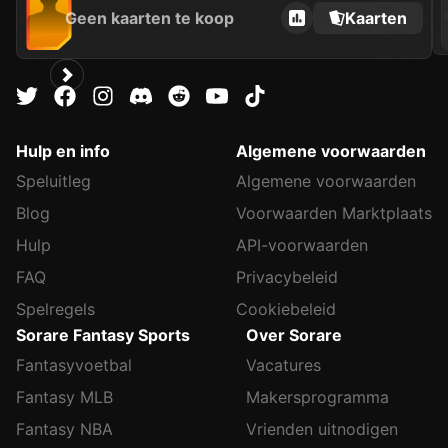
Geen kaarten te koop
Kaarten
Hulp en info
Algemene voorwaarden
Speluitleg
Algemene voorwaarden
Blog
Voorwaarden Marktplaats
Hulp
API-voorwaarden
FAQ
Privacybeleid
Spelregels
Cookiebeleid
Sorare Fantasy Sports
Over Sorare
Fantasyvoetbal
Vacatures
Fantasy MLB
Makersprogramma
Fantasy NBA
Vrienden uitnodigen