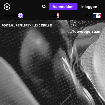
Aanmelden
Inloggen
Football
NBA
MLB
FOOTBALL
SPELERS
ÁLEX CENTELLES
Toevoegen aan