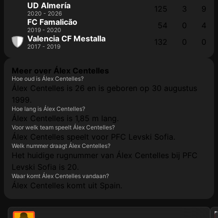
UD Almería
125
3
9
2020 - 2026
FC Famalicão
54
0
4
2019 - 2020
Valencia CF Mestalla
132
0
0
2017 - 2019
Meer over Álex Centelles
Hoe oud is Álex Centelles?
Álex Centelles is 26 en is geboren op 30 augustus
1999.
Hoe lang is Álex Centelles?
Álex Centelles is 1,85 m lang.
Voor welk team speelt Álex Centelles?
Álex Centelles speelt voor PFC Levski Sofia.
Welk nummer draagt Álex Centelles?
Het huidige rugnummer van Álex Centelles bij PFC
Levski Sofia is 20.
Waar komt Álex Centelles vandaan?
Álex Centelles komt uit Spain.
202