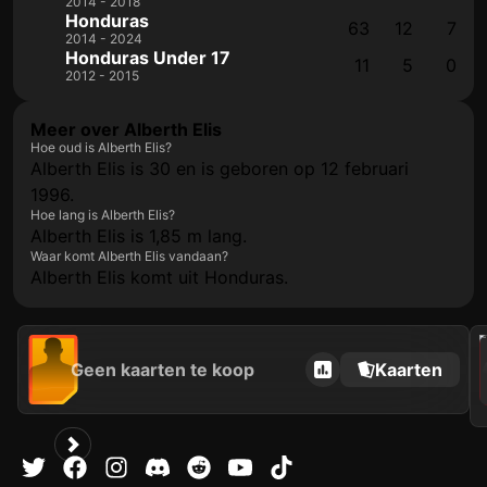
2014 - 2018
Honduras
63
12
7
2014 - 2024
Honduras Under 17
11
5
0
2012 - 2015
Meer over Alberth Elis
Hoe oud is Alberth Elis?
Alberth Elis is 30 en is geboren op 12 februari
1996.
Hoe lang is Alberth Elis?
Alberth Elis is 1,85 m lang.
Waar komt Alberth Elis vandaan?
Alberth Elis komt uit Honduras.
202
Geen kaarten te koop
Kaarten