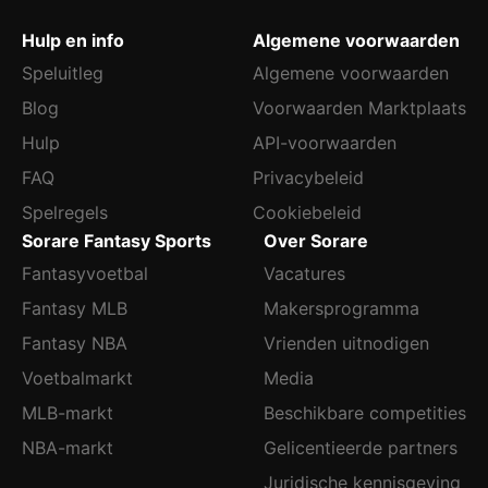
Hulp en info
Algemene voorwaarden
Speluitleg
Algemene voorwaarden
Blog
Voorwaarden Marktplaats
Hulp
API-voorwaarden
FAQ
Privacybeleid
Spelregels
Cookiebeleid
Sorare Fantasy Sports
Over Sorare
Fantasyvoetbal
Vacatures
Fantasy MLB
Makersprogramma
Fantasy NBA
Vrienden uitnodigen
Voetbalmarkt
Media
MLB-markt
Beschikbare competities
NBA-markt
Gelicentieerde partners
Juridische kennisgeving