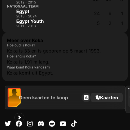
2012 - 2015
NATIONAAL TEAM
Egypt
24
6
1
2013 - 2024
Egypt Youth
5
2
1
2011 - 2013
Meer over Koka
Hoe oud is Koka?
Koka is 33 en is geboren op 5 maart 1993.
Hoe lang is Koka?
Koka is 1,91 m lang.
Waar komt Koka vandaan?
Koka komt uit Egypt.
2021
Geen kaarten te koop
Kaarten