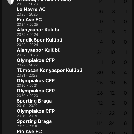
14
1
0
2025 - 2026
Le Havre AC
16
3
1
2025 - 2025
Rio Ave FC
9
1
0
2024 - 2025
Alanyaspor Kulübü
12
6
2
2024 - 2024
Pendik Spor Kulübü
4
0
0
2023 - 2024
Alanyaspor Kulübü
24
10
1
2022 - 2023
Olympiakos CFP
1
0
0
2022 - 2022
Tümosan Konyaspor Kulübü
30
8
4
2021 - 2022
Olympiakos CFP
25
10
5
2020 - 2021
Olympiakos CFP
28
12
0
2020 - 2020
Sporting Braga
12
2
0
2019 - 2020
Olympiakos CFP
44
22
0
2018 - 2019
Sporting Braga
114
34
6
2015 - 2018
Rio Ave FC
132
46
0