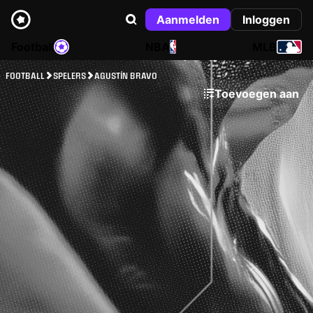
Aanmelden
Inloggen
Football
NBA
MLB
FOOTBALL
SPELERS
AGUSTÍN BRAVO
Toevoegen aan