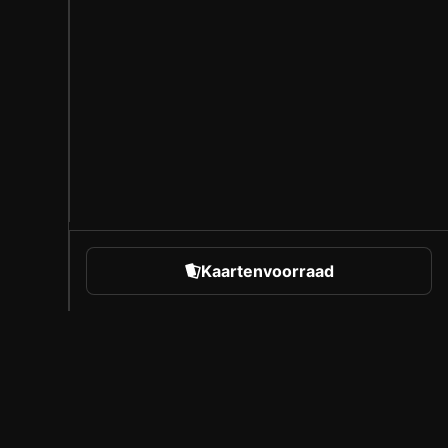
Kaartenvoorraad
rts
Over Sorare
Vacatures