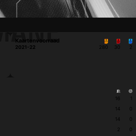
MANE
Kaartenvoorraad
2021-22
280
30
2
16
1
14
0
14
0
2
0