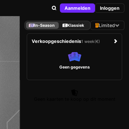
Aanmelden
Inloggen
Limited
In-Season
Klassiek
Verkoopgeschiedenis
1 week
(€)
Geen gegevens
Geen kaarten te koop op dit moment