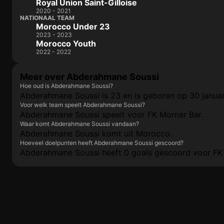
Royal Union Saint-Gilloise
2020 - 2021
NATIONAAL TEAM
Morocco Under 23
2023 - 2023
Morocco Youth
2022 - 2022
Meer over Abderahmane Soussi
Hoe oud is Abderahmane Soussi?
Abderahmane Soussi is 23 en is geboren op 30 januar
Voor welk team speelt Abderahmane Soussi?
Abderahmane Soussi speelt voor FK Mornar Bar.
Waar komt Abderahmane Soussi vandaan?
Abderahmane Soussi komt uit Morocco.
Hoeveel doelpunten heeft Abderahmane Soussi gescoord?
Abderahmane Soussi heeft 0 goals gescoord voor FK 