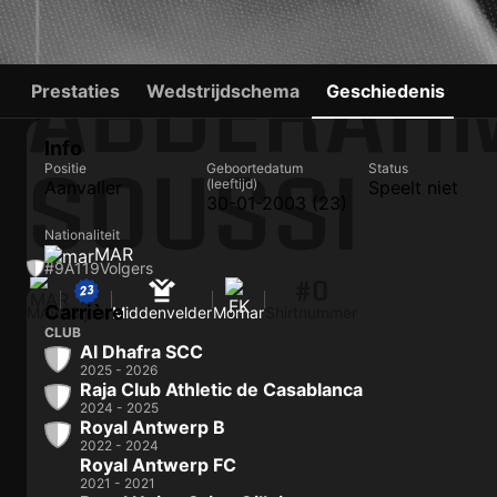
ABDERAH
Prestaties
Wedstrijdschema
Geschiedenis
Info
SOUSSI
Positie
Geboortedatum
Status
(leeftijd)
Aanvaller
Speelt niet
30-01-2003 (23)
Nationaliteit
MAR
#9
A
119
Volgers
#0
Carrière
MAR
23 jaar
Middenvelder
Mornar
Shirtnummer
CLUB
Al Dhafra SCC
2025 - 2026
Raja Club Athletic de Casablanca
2024 - 2025
Royal Antwerp B
2022 - 2024
Royal Antwerp FC
2021 - 2021