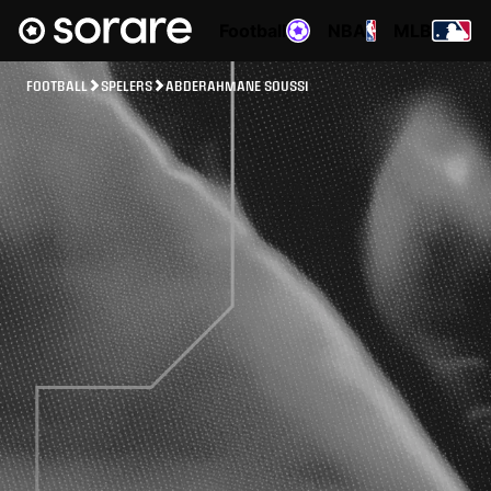
Football
NBA
MLB
FOOTBALL
SPELERS
ABDERAHMANE SOUSSI