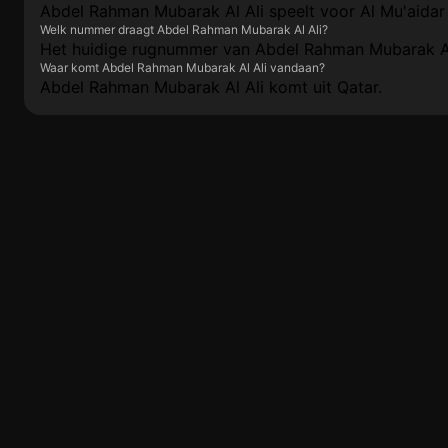
Abdel Rahman Mubarak Al Ali speelt voor Al Mu'aidar
Welk nummer draagt Abdel Rahman Mubarak Al Ali?
Het huidige rugnummer van Abdel Rahman Mubarak Al A
Waar komt Abdel Rahman Mubarak Al Ali vandaan?
Abdel Rahman Mubarak Al Ali komt uit Qatar.