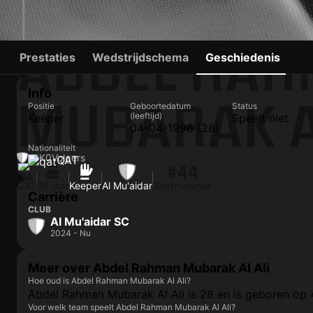
ABDEL RA
Prestaties
Wedstrijdschema
Geschiedenis
Info
MUBARAK A
Positie
Geboortedatum
Status
(leeftijd)
Keeper
Speelt niet
04-04-1998 (28)
Nationaliteit
#1
K
0
Volgers
QAT
#44
QAT
28 jaar
Keeper
Al Mu'aidar
Shirtnummer
Carrière
CLUB
Al Mu'aidar SC
2024 - Nu
Meer over Abdel Rahman Mubarak Al Ali
Hoe oud is Abdel Rahman Mubarak Al Ali?
Abdel Rahman Mubarak Al Ali is 28 en is geboren op 4
Voor welk team speelt Abdel Rahman Mubarak Al Ali?