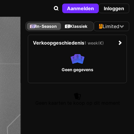
Aanmelden
Inloggen
Limited
In-Season
Klassiek
Verkoopgeschiedenis
1 week
(€)
Geen gegevens
Geen kaarten te koop op dit moment