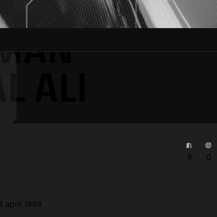
HMAN
L ALI
9
0
 april 1998.