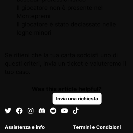
Il giocatore non è presente nel
Montepremi
Il giocatore è stato declassato nelle
leghe minori
Se ritieni che la tua carta soddisfi uno di
questi criteri, invia un ticket e valuteremo il
tuo caso.
Was this article helpful?
Invia una richiesta
Assistenza e info
Termini e Condizioni