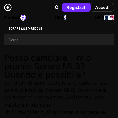
Registrati
Accedi
Football
NBA
MLB
SORARE MLB
REGOLE
Posso cambiare il mio
premio Sorare MLB?
Quando è possibile?
Se ritieni di aver ricevuto una carta errata
come premio su Sorare MLB, puoi inviare
un ticket al nostro team Assistenza, che
valuterà il tuo caso.
📌 Prima di farlo, ti invitiamo a leggere le