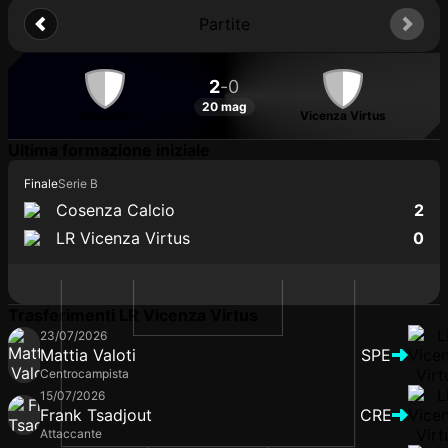
Partite
2
-
0
20 mag
Cosenza
Vicenza Virtus
Ultima formazione iniziale
Finale
Serie B
Cosenza Calcio
2
LR Vicenza Virtus
0
Trasferimenti LR Vicenza Virtus
23/07/2026
Mattia Valoti
SPE
Centrocampista
15/07/2026
Frank Tsadjout
CRE
Attaccante