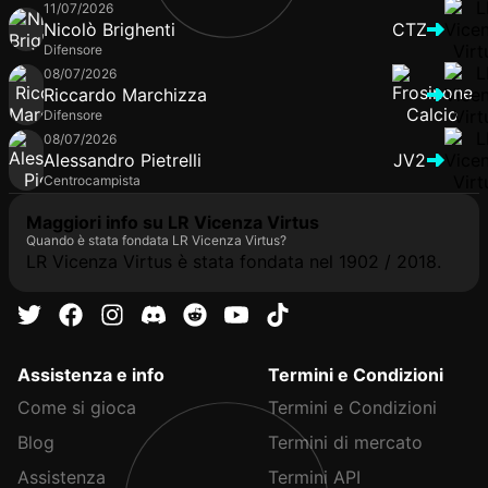
11/07/2026
Nicolò Brighenti
CTZ
Difensore
08/07/2026
Riccardo Marchizza
Difensore
08/07/2026
Alessandro Pietrelli
JV2
Centrocampista
Maggiori info su LR Vicenza Virtus
Quando è stata fondata LR Vicenza Virtus?
LR Vicenza Virtus è stata fondata nel 1902 / 2018.
Assistenza e info
Termini e Condizioni
Come si gioca
Termini e Condizioni
Blog
Termini di mercato
Assistenza
Termini API