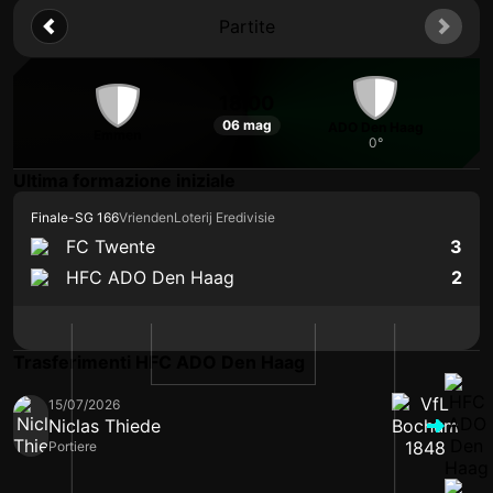
Partite
18:00
06 mag
ADO Den Haag
Emmen
0°
Ultima formazione iniziale
Finale
-
SG 166
VriendenLoterij Eredivisie
FC Twente
3
HFC ADO Den Haag
2
Trasferimenti HFC ADO Den Haag
15/07/2026
Niclas Thiede
Portiere