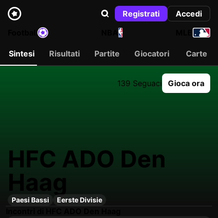
Registrati
Accedi
Football
NBA
MLB
Sintesi
Risultati
Partite
Giocatori
Carte
139 Seguaci
Gioca ora
HFC ADO Den
Haag
Paesi Bassi
Eerste Divisie
Incontri di HFC ADO Den Haag