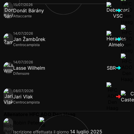
15/07/2026
Donát Bárány
Attaccante
14/07/2026
Jan Žambůrek
Centrocampista
14/07/2026
Lasse Wilhelm
SBR
Difensore
08/07/2026
Jari Vlak
Centrocampista
Allenatore HFC ADO Den Haag
Robin Peter
14 luglio 2025
Iscrizione effettuata il giorno