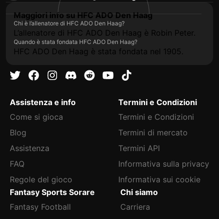
Maggiori info su HFC ADO Den Haag
Chi è l’allenatore di HFC ADO Den Haag?
L’allenatore di HFC ADO Den Haag è Robin Peter.
Quando è stata fondata HFC ADO Den Haag?
HFC ADO Den Haag è stata fondata nel 1905.
Assistenza e info
Termini e Condizioni
Come si gioca
Termini e Condizioni
Blog
Termini di mercato
Assistenza
Termini API
FAQ
Informativa sulla privacy
Regole del gioco
Informativa sui cookie
Fantasy Sports Sorare
Chi siamo
Fantasy Football
Carriera