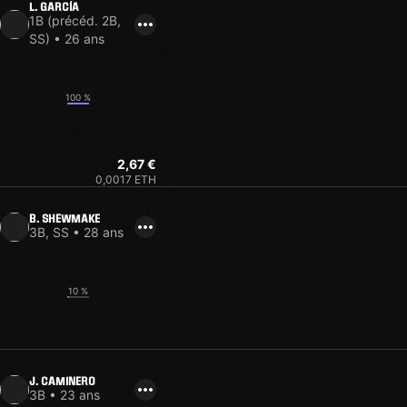
L. GARCÍA
1B (précéd. 2B,
SS) • 26 ans
18
100 %
9
2,67 €
0,0017 ETH
B. SHEWMAKE
3B, SS • 28 ans
4
10 %
4
J. CAMINERO
3B • 23 ans