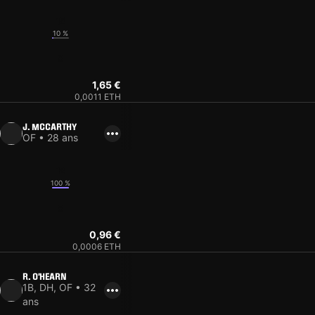
15
10 %
8
1,65 €
0,0011 ETH
J. MCCARTHY
OF • 28 ans
12
100 %
8
0,96 €
0,0006 ETH
R. O'HEARN
1B, DH, OF • 32
ans