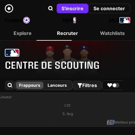
S'inscrire
Se connecter
Football
NBA
MLB
Explore
Recruter
Watchlists
CENTRE DE SCOUTING
Filtres
Pr
Frappeurs
Lanceurs
Joueur
L10
S. Avg
Meilleur prix