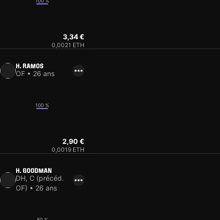
100 %
10
3,34 €
0,0021 ETH
H. RAMOS
OF • 26 ans
12
100 %
7
2,90 €
0,0019 ETH
H. GOODMAN
DH, C (précéd.
OF) • 26 ans
8
80 %