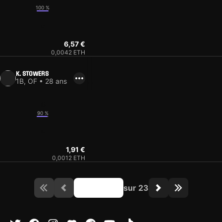
100 %
8
6,57 €
0,0042 ETH
K. STOWERS
1B, OF • 28 ans
13
90 %
10
1,91 €
0,0012 ETH
sur 23