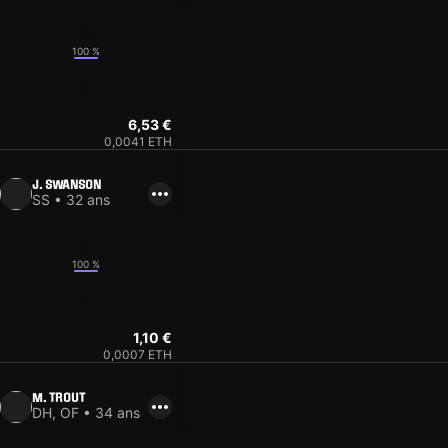
10
100 %
9
6,53 €
0,0041 ETH
J. SWANSON
SS • 32 ans
14
100 %
8
1,10 €
0,0007 ETH
M. TROUT
DH, OF • 34 ans