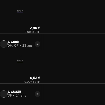
11
100 %
8
2,80 €
0,0018 ETH
J. WOOD
DH, OF • 23 ans
19
100 %
4
6,53 €
0,0041 ETH
J. WALKER
OF • 24 ans