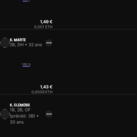
7
1,49 €
0,001 ETH
K. MARTE
2B, DH • 32 ans
10
100 %
8
1,43 €
0,0009 ETH
K. CLEMENS
1B, 2B, OF
(précéd. 3B) •
30 ans
13