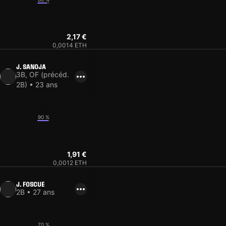
8
2,17 €
0,0014 ETH
J. SANOJA
3B, OF (précéd.
2B) • 23 ans
12
90 %
5
1,91 €
0,0012 ETH
J. FOSCUE
2B • 27 ans
10
70 %