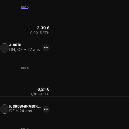
16
100 %
9
2,39 €
0,0015 ETH
J. SOTO
DH, OF • 27 ans
13
100 %
10
6,21 €
0,0039 ETH
P. CROW-ARMSTRON
G
OF • 24 ans
16