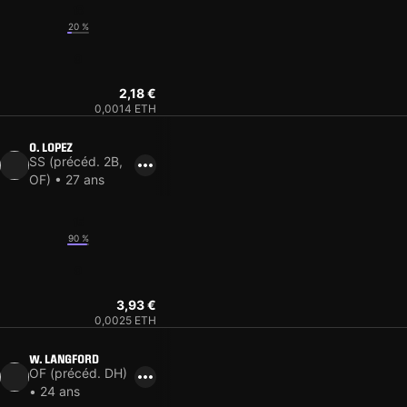
13
20 %
9
2,18 €
0,0014 ETH
O. LOPEZ
SS (précéd. 2B,
OF) • 27 ans
15
90 %
9
3,93 €
0,0025 ETH
W. LANGFORD
OF (précéd. DH)
• 24 ans