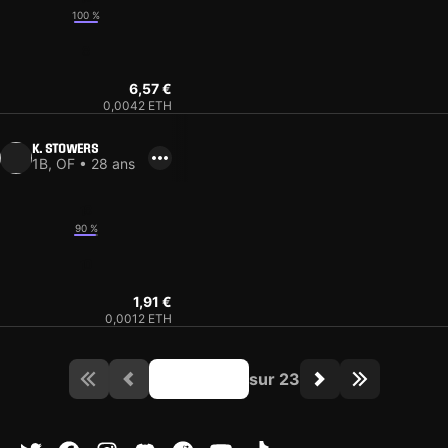
100 %
8
6,57 €
0,0042 ETH
K. STOWERS
1B, OF • 28 ans
13
90 %
10
1,91 €
0,0012 ETH
sur 23