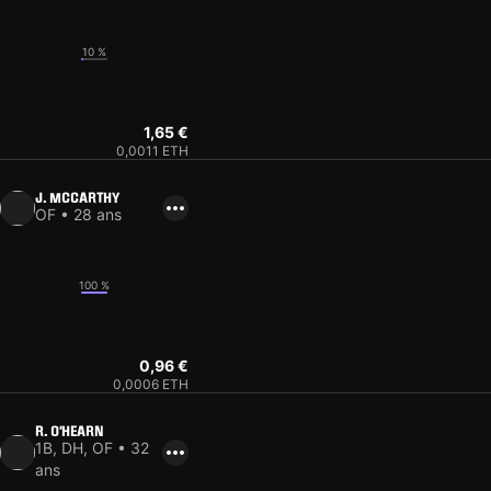
15
10 %
8
1,65 €
0,0011 ETH
J. MCCARTHY
OF • 28 ans
12
100 %
8
0,96 €
0,0006 ETH
R. O'HEARN
1B, DH, OF • 32
ans