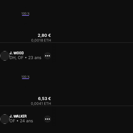
11
100 %
8
2,80 €
0,0018 ETH
J. WOOD
DH, OF • 23 ans
19
100 %
4
6,53 €
0,0041 ETH
J. WALKER
OF • 24 ans