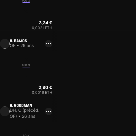
100 %
10
3,34 €
0,0021 ETH
H. RAMOS
OF • 26 ans
12
100 %
7
2,90 €
0,0019 ETH
H. GOODMAN
DH, C (précéd.
OF) • 26 ans
8
80 %