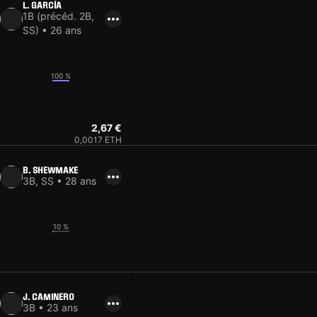
L. GARCÍA
1B (précéd. 2B,
SS) • 26 ans
18
100 %
9
2,67 €
0,0017 ETH
B. SHEWMAKE
3B, SS • 28 ans
4
10 %
4
J. CAMINERO
3B • 23 ans