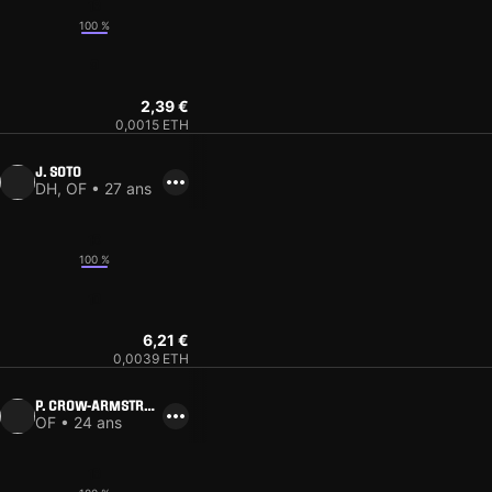
16
100 %
9
2,39 €
0,0015 ETH
J. SOTO
DH, OF • 27 ans
13
100 %
10
6,21 €
0,0039 ETH
P. CROW-ARMSTRON
G
OF • 24 ans
16