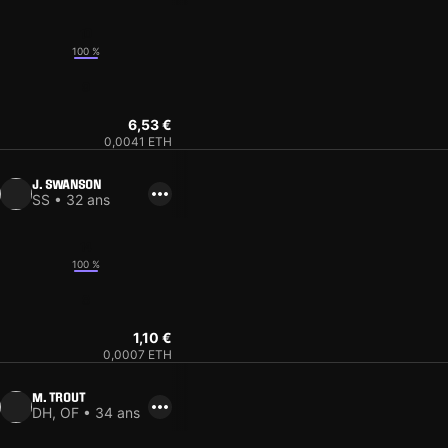
10
100 %
9
6,53 €
0,0041 ETH
J. SWANSON
SS • 32 ans
14
100 %
8
1,10 €
0,0007 ETH
M. TROUT
DH, OF • 34 ans