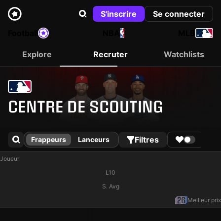
S'inscrire
Se connecter
Football
NBA
MLB
Explore
Recruter
Watchlists
CENTRE DE SCOUTING
Filtres
Pr
Frappeurs
Lanceurs
Joueur
L10
S. Avg
Meilleur prix