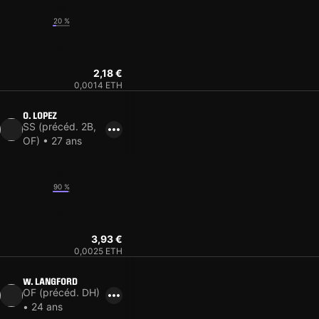
13
20 %
9
2,18 €
0,0014 ETH
O. LOPEZ
SS (précéd. 2B,
OF) • 27 ans
15
90 %
9
3,93 €
0,0025 ETH
W. LANGFORD
OF (précéd. DH)
• 24 ans