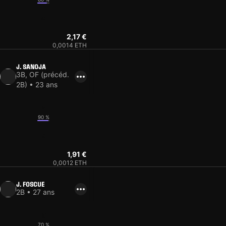
8
2,17 €
0,0014 ETH
J. SANOJA
3B, OF (précéd.
2B) • 23 ans
12
90 %
5
1,91 €
0,0012 ETH
J. FOSCUE
2B • 27 ans
10
70 %