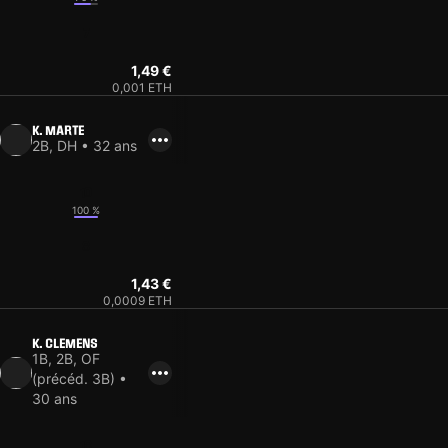
7
1,49 €
0,001 ETH
K. MARTE
2B, DH • 32 ans
10
100 %
8
1,43 €
0,0009 ETH
K. CLEMENS
1B, 2B, OF
(précéd. 3B) •
30 ans
13