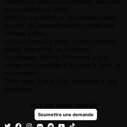
initient une vente ou un échange (pas ceux
qui reçoivent une offre).
Une fois une vente ou un échange validé,
la carte est automatiquement retirée des
compos actives.
👉 Si tu listes une carte, tu dois confirmer
qu’elle sera retirée de ta compo.
Un message d’alerte t’informera que ta
compo sera invalidée si tu listes la carte, et
inversement.
Cette règle "List or Play" s’applique à tous
les sports.
Was this article helpful?
Soumettre une demande