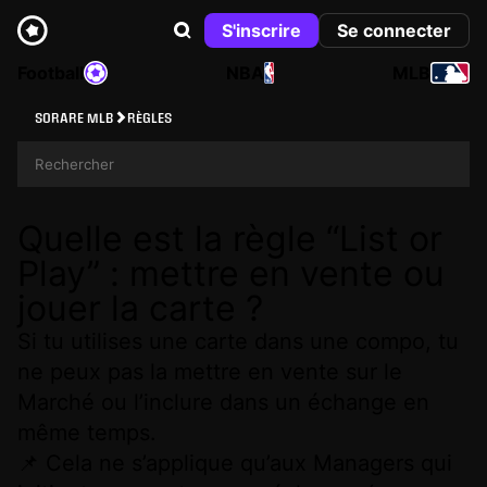
S'inscrire
Se connecter
Football
NBA
MLB
SORARE MLB
RÈGLES
Quelle est la règle “List or
Play” : mettre en vente ou
jouer la carte ?
Si tu utilises une carte dans une compo, tu
ne peux pas la mettre en vente sur le
Marché ou l’inclure dans un échange en
même temps.
📌 Cela ne s’applique qu’aux Managers qui