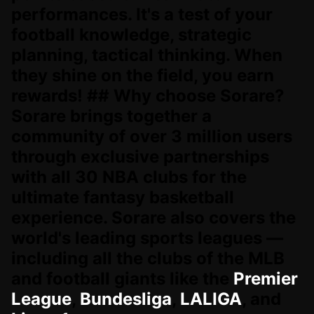
performances. It's a test of your
football knowledge, strategic
planning, tactical thinking. When
they shine on the field, you earn
rewards! ## Why choose Sorare?
Sorare brings together a
community of over 3 million users
through exclusive partnerships
with all 30 NBA clubs for the
ultimate fantasy basketball
experience. Sorare also covers the
world's leading sports leagues —
including all the clubs of the MLB
and football giants like the
Premier
League
,
Bundesliga
,
LALIGA
, and