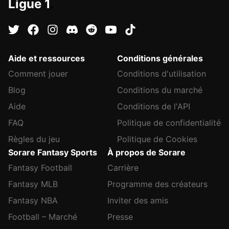
Ligue 1
.
Aide et ressources
Conditions générales
Comment jouer
Conditions d'utilisation
Blog
Conditions du marché
Aide
Conditions de l'API
FAQ
Politique de confidentialité
Règles du jeu
Politique de Cookies
Sorare Fantasy Sports
À propos de Sorare
Fantasy Football
Carrière
Fantasy MLB
Programme des créateurs
Fantasy NBA
Inviter des amis
Football – Marché
Presse