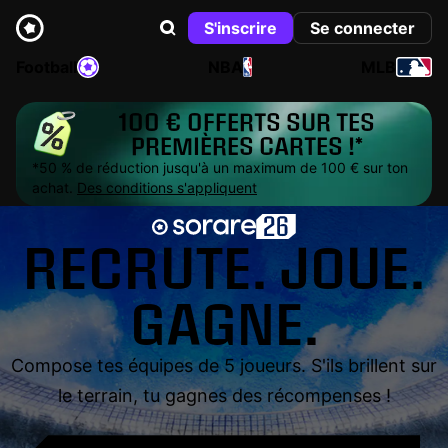
S'inscrire
Se connecter
Football
NBA
MLB
100 € OFFERTS SUR TES
PREMIÈRES CARTES !*
*50 % de réduction jusqu'à un maximum de 100 € sur ton
achat.
Des conditions s'appliquent
RECRUTE. JOUE.
GAGNE.
Compose tes équipes de 5 joueurs. S'ils brillent sur
le terrain, tu gagnes des récompenses !