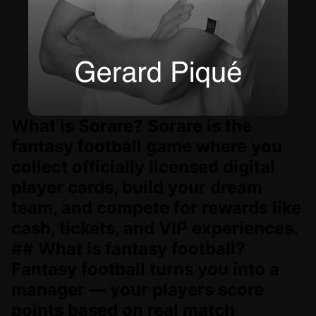
What is Sorare? Sorare is the
fantasy football game where you
collect officially licensed digital
player cards, build your dream
team, and compete for rewards like
cash, tickets, and VIP experiences.
## What is fantasy football?
Fantasy football turns you into a
manager — your players score
points based on real match