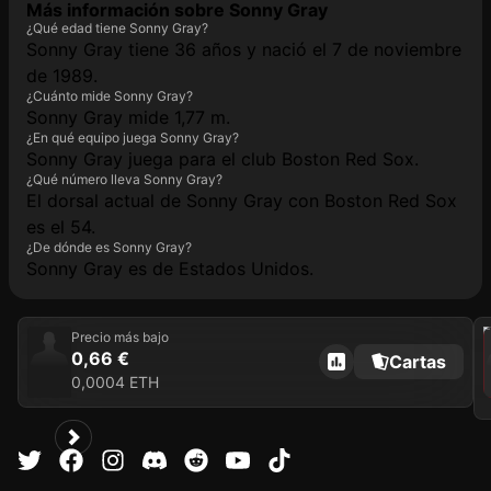
Más información sobre Sonny Gray
¿Qué edad tiene Sonny Gray?
Sonny Gray tiene 36 años y nació el 7 de noviembre
de 1989.
¿Cuánto mide Sonny Gray?
Sonny Gray mide 1,77 m.
¿En qué equipo juega Sonny Gray?
Sonny Gray juega para el club Boston Red Sox.
¿Qué número lleva Sonny Gray?
El dorsal actual de Sonny Gray con Boston Red Sox
es el 54.
¿De dónde es Sonny Gray?
Sonny Gray es de Estados Unidos.
202
Precio más bajo
0,66 €
Cartas
0,0004 ETH