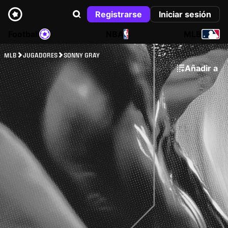
Registrarse
Iniciar sesión
Football
NBA
MLB
MLB
JUGADORES
SONNY GRAY
Añadir a