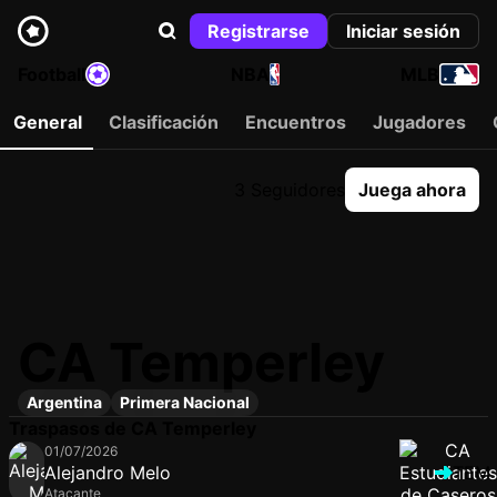
Registrarse
Iniciar sesión
Football
NBA
MLB
General
Clasificación
Encuentros
Jugadores
3 Seguidores
Juega ahora
CA Temperley
Argentina
Primera Nacional
Traspasos de CA Temperley
01/07/2026
Alejandro Melo
TEM
Atacante