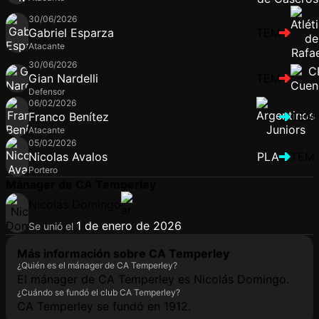
30/06/2026
Gabriel Esparza
TEM
Atacante
30/06/2026
Gian Nardelli
TEM
Defensor
06/02/2026
Franco Benítez
TEM
Atacante
05/02/2026
Nicolas Avalos
PLA
TEM
Portero
Mánager de CA Temperley
Nicolás Domingo
1 de enero de 2026
Se unió el
Más información sobre CA Temperley
¿Quién es el mánager de CA Temperley?
El mánager de CA Temperley es Nicolás Domingo.
¿Cuándo se fundó el club CA Temperley?
CA Temperley se fundó en 1912.