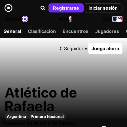
Registrarse
Iniciar sesión
Football
NBA
MLB
General
Clasificación
Encuentros
Jugadores
0 Seguidores
Juega ahora
Atlético de
Rafaela
Argentina
Primera Nacional
Traspasos de Atlético de Rafaela