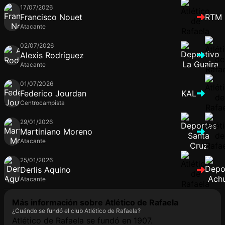
17/07/2026
Francisco Nouet
RTM
Atacante
02/07/2026
Alexis Rodríguez
Atacante
01/07/2026
Federico Jourdan
KAL
Centrocampista
29/01/2026
Martiniano Moreno
Atacante
25/01/2026
Derlis Aquino
Atacante
Más información sobre Atlético de Rafaela
¿Cuándo se fundó el club Atlético de Rafaela?
Atlético de Rafaela se fundó en 1907.