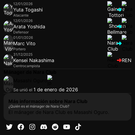
12/01/2026
Yuta Togashi
Atacante
12/01/2026
Arata Yoshida
Defensor
01/01/2026
Marc Vito
Portero
31/12/2025
Kensei Nakashima
REN
Centrocampista
Mánager de Nara Club
Masashi Oguro
1 de enero de 2026
Se unió el
Más información sobre Nara Club
¿Quién es el mánager de Nara Club?
El mánager de Nara Club es Masashi Oguro.