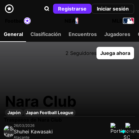
Registrarse
Iniciar sesión
Football
NBA
MLB
General
Clasificación
Encuentros
Jugadores
2 Seguidores
Juega ahora
Nara Club
Japón
Japan Football League
Traspasos de Nara Club
26/03/2026
Shuhei Kawasaki
Atacante