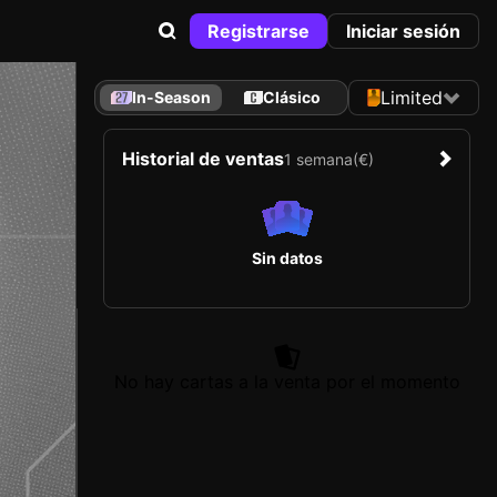
Registrarse
Iniciar sesión
Limited
In-Season
Clásico
Historial de ventas
1 semana
(€)
Sin datos
No hay cartas a la venta por el momento