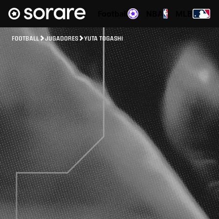
Football
NBA
MLB
FOOTBALL
JUGADORES
YUTA TOGASHI