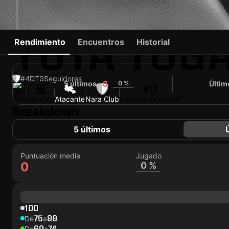
YUTA TOG
Rendimiento
Encuentros
Historial
#4
DT
0
Seguidores
5 últimos
0 %
Últim
0
#0
JPN
30 años
Atacante
Nara Club
Número de dorsal
Breakdown
5 últimos
Puntuación media
Jugado
0
0 %
100
75
99
De
a
60
74
De
a