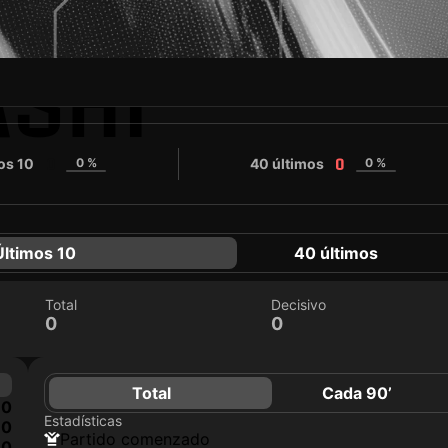
ASHI
os 10
0 %
40 últimos
0 %
0
0
Últimos 10
40 últimos
Total
Decisivo
0
0
Total
Cada 90’
0
Estadísticas
0
partido comenzado
0