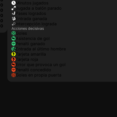
minutos jugados
0
jugada a balón parado
0
pases logrados
0
Entrada ganada
0
Intercepción lograda
0
Acciones decisivas
goles
asistencia de gol
Penalti ganado
Entrada al último hombre
tarjeta amarilla
tarjeta roja
Error que provoca un gol
Penalti concedido
goles en propia puerta