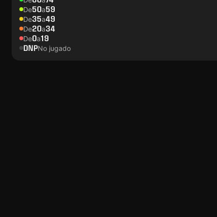
50
59
De
a
35
49
De
a
20
34
De
a
0
19
De
a
DNP
No jugado